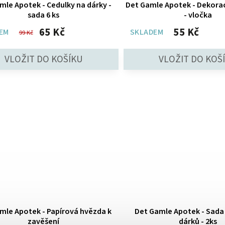
mle Apotek - Cedulky na dárky -
Det Gamle Apotek - Dekorac
sada 6 ks
- vločka
65 Kč
55 Kč
EM
SKLADEM
99 Kč
mle Apotek - Papírová hvězda k
Det Gamle Apotek - Sada 
zavěšení
dárků - 2ks