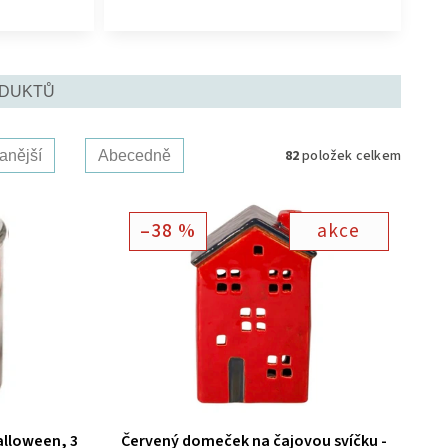
ODUKTŮ
82
položek celkem
anější
Abecedně
–38 %
akce
alloween, 3
Červený domeček na čajovou svíčku -