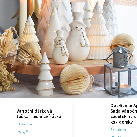
Det Gamle A
Vánoční dárková
Sada vánočn
taška - lesní zvířátka
cedulek na d
ks - domky
Skladem
Skladem
79 Kč