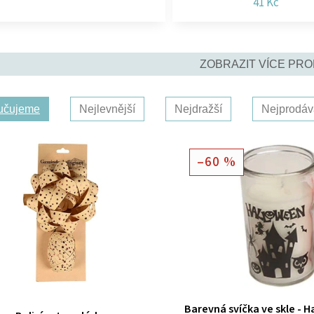
41 Kč
ZOBRAZIT VÍCE PR
učujeme
Nejlevnější
Nejdražší
Nejprodáv
–60 %
Barevná svíčka ve skle - H