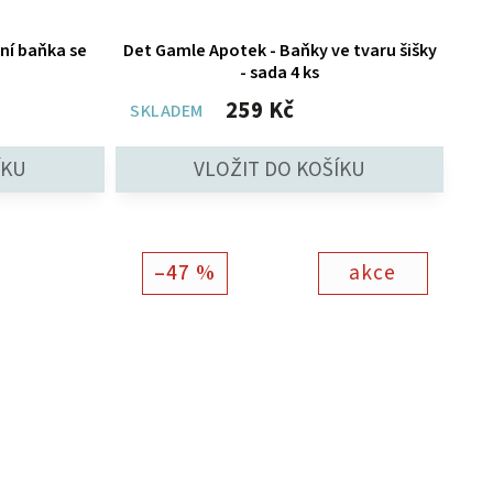
Det Gamle Apotek - Baňky ve tvaru šišky
- sada 4 ks
259 Kč
SKLADEM
–47 %
akce