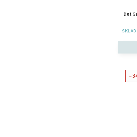
Det G
SKLAD
–3