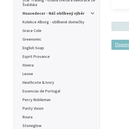
Star Trading - Útulná světla a dekorace ze
Švédska
Housedecor - Náš oblíbený výběr
Kolekce Alborg - oblíbené domečky
Grace Cole
Greenomic
Dopor
English Soap
Esprit Provance
Itinera
Leone
Heathcote & Ivory
Essencias de Portugal
Percy Nobleman
Purity Vision
Roura
Stoneglow