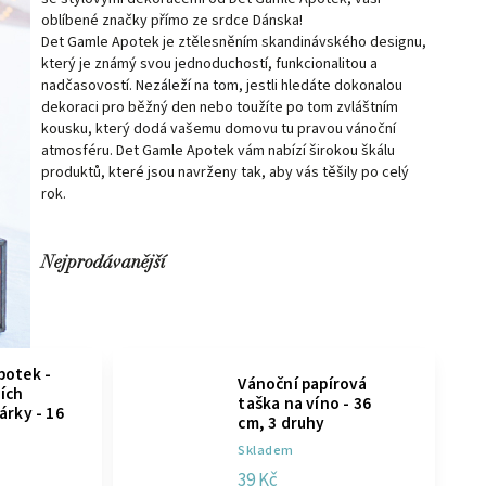
oblíbené značky přímo ze srdce Dánska!
Det Gamle Apotek je ztělesněním skandinávského designu,
který je známý svou jednoduchostí, funkcionalitou a
nadčasovostí. Nezáleží na tom, jestli hledáte dokonalou
dekoraci pro běžný den nebo toužíte po tom zvláštním
kousku, který dodá vašemu domovu tu pravou vánoční
atmosféru. Det Gamle Apotek vám nabízí širokou škálu
produktů, které jsou navrženy tak, aby vás těšily po celý
rok.
Nejprodávanější
potek -
Vánoční papírová
ích
taška na víno - 36
árky - 16
cm, 3 druhy
Skladem
39 Kč