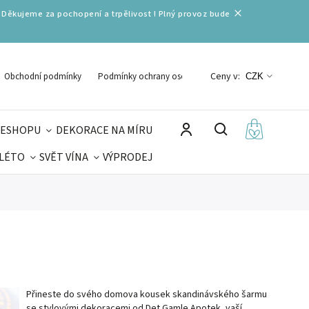
 Děkujeme za pochopení a trpělivost ! Plný provoz bude
Ceny v:
Obchodní podmínky
Podmínky ochrany osobních údajů
CZK
 ESHOPU
DEKORACE NA MÍRU
 LÉTO
SVĚT VÍNA
VÝPRODEJ
DELIKATESY
VELIKONOCE
MIKULÁŠ
Přineste do svého domova kousek skandinávského šarmu
se stylovými dekoracemi od Det Gamle Apotek, vaší