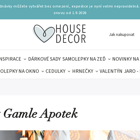
ednávky můžete vytvářet bez omezení, expedice je nyní velmi nepravidelná.
znovu od 1.9.2026
Jak nakupovat
INSPIRACE
DÁRKOVÉ SADY
SAMOLEPKY NA ZEĎ
NOVINKY NA
OLEPKY NA OKNO
CEDULKY
HRNEČKY
VALENTÝN
JARO -
OLÁ
PRO DĚTI
DOPLŇKY
PARFUMERIE
BYDLENÍ
MAMINEK
TIPY NA LÉTO
 Gamle Apotek