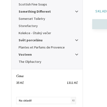
Scottish Fine Soaps
SKLAD
Something Different
Somerset Toiletry
Storefactory
Kolekce - Útulný večer
Svět porcelánu
Plantes et Parfums de Provence
Vosteen
The Olphactory
Cena
35
Kč
1311
Kč
Na skladě
82