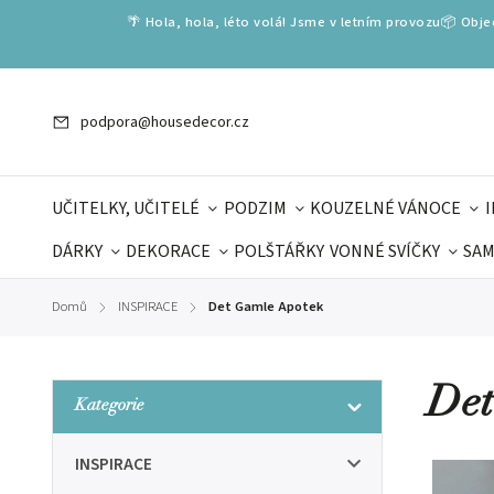
🌴 Hola, hola, léto volá! Jsme v letním provozu📦 Obj
podpora@housedecor.cz
UČITELKY, UČITELÉ
PODZIM
KOUZELNÉ VÁNOCE
DÁRKY
DEKORACE
POLŠTÁŘKY
VONNÉ SVÍČKY
SAM
SLOVENSKÉ SPECIÁLY
DÁRKOVÉ VOUCHERY
ŠKOLA V
Domů
INSPIRACE
Det Gamle Apotek
/
/
DÁRKY KE DNI OTCŮ
DEN 
Det
Kategorie
INSPIRACE