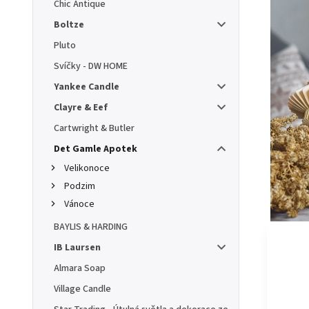
Chic Antique
Boltze
Pluto
Svíčky - DW HOME
Yankee Candle
Clayre & Eef
Cartwright & Butler
Det Gamle Apotek
Velikonoce
Podzim
Vánoce
BAYLIS & HARDING
IB Laursen
Almara Soap
Village Candle