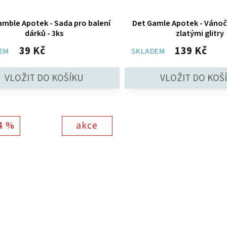
amble Apotek - Sada pro balení
Det Gamle Apotek - Vánoční baňka se
dárků - 3ks
zlatými glitry
39 Kč
139 Kč
EM
SKLADEM
4 %
akce