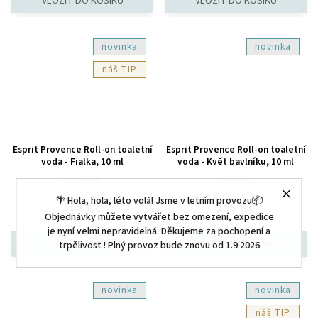
novinka
novinka
TIP
Esprit Provence Roll-on toaletní
Esprit Provence Roll-on toaletní
voda - Fialka, 10 ml
voda - Květ bavlníku, 10 ml
SKLADEM
SKLADEM
🌴 Hola, hola, léto volá! Jsme v letním provozu📦
155 Kč
155 Kč
Objednávky můžete vytvářet bez omezení, expedice
je nyní velmi nepravidelná. Děkujeme za pochopení a
trpělivost ! Plný provoz bude znovu od 1.9.2026
novinka
novinka
TIP