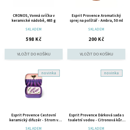
CRONOS, Vonná svíčka v
Esprit Provence Aromatický
keramické nádobě, 465 g
sprej na polštář - Ambra, 50 ml
SKLADEM
SKLADEM
598 Kč
200 Kč
novinka
novinka
Esprit Provence Cestovní
Esprit Provence Dárková sada s
keramický difuzér - Strom v
toaletní vodou - Citronová kůra,
levandulovém poli
2 ks
SKLADEM
SKLADEM