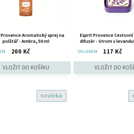
t Provence Aromatický sprej na
Esprit Provence Cestovní
polštář - Ambra, 50 ml
difuzér - Strom v levand
200 Kč
117 Kč
EM
SKLADEM
novinka