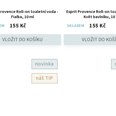
Provence Roll-on toaletní voda -
Esprit Provence Roll-on toa
Fialka, 10 ml
Květ bavlníku, 10
155 Kč
155 Kč
EM
SKLADEM
novinka
TIP