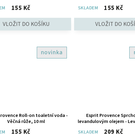
155 Kč
155 Kč
EM
SKLADEM
novinka
Provence Roll-on toaletní voda -
Esprit Provence Sprcho
Věčná růže, 10 ml
levandulovým olejem - Lev
ml
155 Kč
209 Kč
EM
SKLADEM