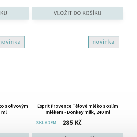
novinka
novinka
ko s olivovým
Esprit Provence Tělové mléko s oslím
0 ml
mlékem - Donkey milk, 240 ml
285 Kč
SKLADEM