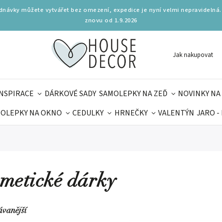
ednávky můžete vytvářet bez omezení, expedice je nyní velmi nepravidelná.
znovu od 1.9.2026
Jak nakupovat
INSPIRACE
DÁRKOVÉ SADY
SAMOLEPKY NA ZEĎ
NOVINKY NA
OLEPKY NA OKNO
CEDULKY
HRNEČKY
VALENTÝN
JARO -
OLÁ
PRO DĚTI
DOPLŇKY
PARFUMERIE
BYDLENÍ
MAMINEK
TIPY NA LÉTO
metické dárky
ávanější