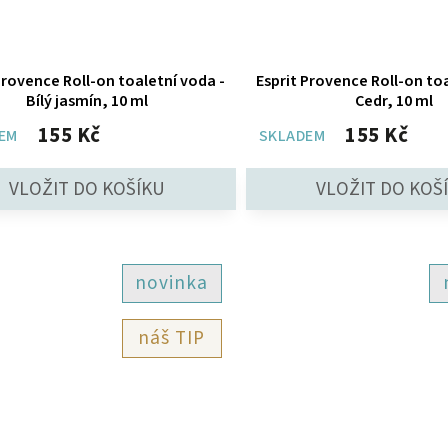
Provence Roll-on toaletní voda -
Esprit Provence Roll-on toa
Bílý jasmín, 10 ml
Cedr, 10 ml
155 Kč
155 Kč
EM
SKLADEM
novinka
TIP