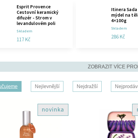
Esprit Provence
Itinera Sada
Cestovní keramický
mýdel na tělo
difuzér - Strom v
4×100g
levandulovém poli
Skladem
Skladem
286 Kč
117 Kč
ZOBRAZIT VÍCE PR
učujeme
Nejlevnější
Nejdražší
Nejprodáv
novinka