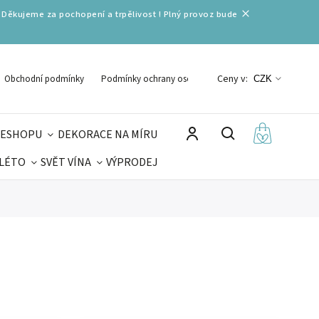
 Děkujeme za pochopení a trpělivost ! Plný provoz bude
Ceny v:
Obchodní podmínky
Podmínky ochrany osobních údajů
CZK
 ESHOPU
DEKORACE NA MÍRU
 LÉTO
SVĚT VÍNA
VÝPRODEJ
DELIKATESY
VELIKONOCE
MIKULÁŠ