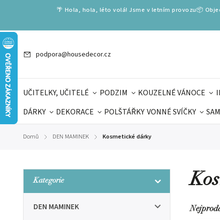
🌴 Hola, hola, léto volá! Jsme v letním provozu📦 Obj
podpora@housedecor.cz
UČITELKY, UČITELÉ
PODZIM
KOUZELNÉ VÁNOCE
DÁRKY
DEKORACE
POLŠTÁŘKY
VONNÉ SVÍČKY
SAM
SLOVENSKÉ SPECIÁLY
DÁRKOVÉ VOUCHERY
ŠKOLA V
Domů
DEN MAMINEK
Kosmetické dárky
/
/
DÁRKY KE DNI OTCŮ
DEN 
Kos
Kategorie
DEN MAMINEK
Nejprod