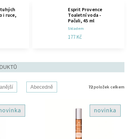
 tuhých
Esprit Provence
 i ruce,
Toaletní voda -
Pačuli, 45 ml
Skladem
177 Kč
ODUKTŮ
72
položek celkem
anější
Abecedně
novinka
novinka