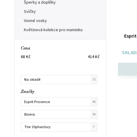
Šperky a doplňky
Svíčky
Vonné vosky
Květinová kolekce pro maminku
Espri
Cena
SKLAD
68
Kč
414
Kč
Na skladě
72
Značky
Esprit Provence
42
Itinera
20
The Olphactory
7