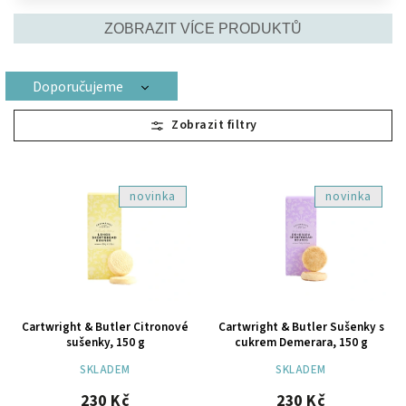
ZOBRAZIT VÍCE PRODUKTŮ
Doporučujeme
Nejlevnější
Nejdražší
Nejprodávanější
novinka
novinka
Abecedně
Cartwright & Butler Citronové
Cartwright & Butler Sušenky s
sušenky, 150 g
cukrem Demerara, 150 g
SKLADEM
SKLADEM
230 Kč
230 Kč