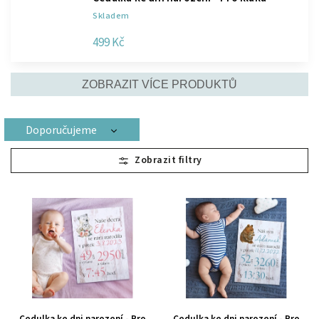
Skladem
499 Kč
ZOBRAZIT VÍCE PRODUKTŮ
Doporučujeme
Nejlevnější
Nejdražší
Nejprodávanější
Abecedně
Cedulka ke dni narození - Pro
Cedulka ke dni narození - Pro