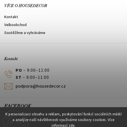
VÍCE O HOUSEDECOR
Kontakt
Velkoobchod
Soutěžíme a vyhráváme
Kontakt
PO
– 9:00–11:00
ST
– 9:00–11:00
podpora@housedecor.cz
FACEBOOK
K personalizaci obsahu a reklam, poskytování funkcí sociálních médií
a analýze naší návštěvnosti využíváme soubory cookies. Více
informací
zde
.