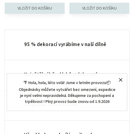
95 % dekorací vyrábíme v naší dílně
Největší výběr dárků a dekorací
🌴 Hola, hola, léto volá! Jsme v letním provozu📦
Objednávky můžete vytvářet bez omezení, expedice
je nyní velmi nepravidelná. Děkujeme za pochopení a
trpělivost ! Plný provoz bude znovu od 1.9.2026
Originální české motivy