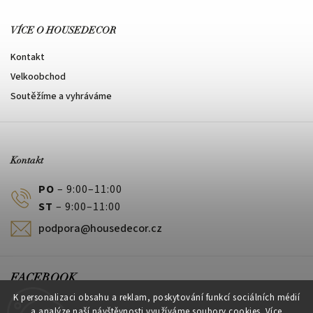
VÍCE O HOUSEDECOR
Kontakt
Velkoobchod
Soutěžíme a vyhráváme
Kontakt
PO
– 9:00–11:00
ST
– 9:00–11:00
podpora@housedecor.cz
FACEBOOK
K personalizaci obsahu a reklam, poskytování funkcí sociálních médií
a analýze naší návštěvnosti využíváme soubory cookies. Více