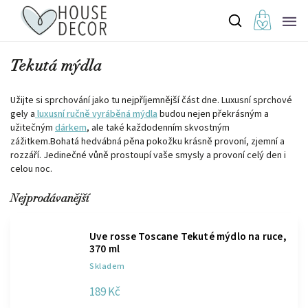
Tekutá mýdla
Užijte si sprchování jako tu nejpříjemnější část dne. Luxusní sprchové
gely a
luxusní ručně vyráběná mýdla
budou nejen překrásným a
užitečným
dárkem
, ale také každodenním skvostným
zážitkem.
Bohatá hedvábná pěna pokožku krásně provoní, zjemní a
rozzáří. Jedinečné vůně prostoupí vaše smysly a provoní celý den i
celou noc.
Nejprodávanější
Uve rosse Toscane Tekuté mýdlo na ruce,
370 ml
Skladem
189 Kč