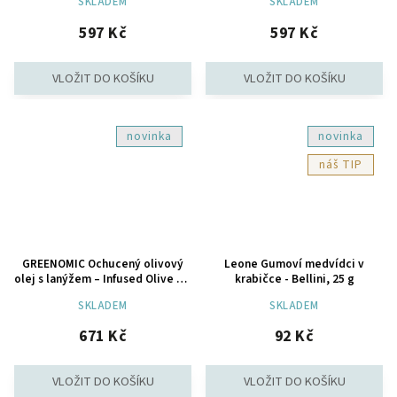
SKLADEM
SKLADEM
597 Kč
597 Kč
novinka
novinka
TIP
GREENOMIC Ochucený olivový
Leone Gumoví medvídci v
olej s lanýžem – Infused Olive Oil
krabičce - Bellini, 25 g
Truffle, 250 ml
SKLADEM
SKLADEM
671 Kč
92 Kč