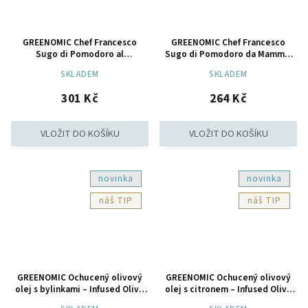
GREENOMIC Chef Francesco
GREENOMIC Chef Francesco
Sugo di Pomodoro al
Sugo di Pomodoro da Mamma,
Permigiano Reggiano, 500g
500g
SKLADEM
SKLADEM
301 Kč
264 Kč
novinka
novinka
TIP
TIP
GREENOMIC Ochucený olivový
GREENOMIC Ochucený olivový
olej s bylinkami – Infused Olive
olej s citronem – Infused Olive
Oil Toscana, 250 ml
Oil Lemon, 250 ml