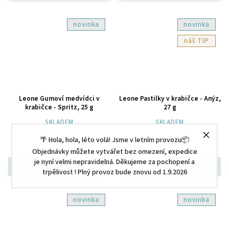
novinka
novinka
TIP
Leone Gumoví medvídci v
Leone Pastilky v krabičce - Anýz,
krabičce - Spritz, 25 g
27 g
SKLADEM
SKLADEM
92 Kč
82 Kč
🌴 Hola, hola, léto volá! Jsme v letním provozu📦
Objednávky můžete vytvářet bez omezení, expedice
je nyní velmi nepravidelná. Děkujeme za pochopení a
trpělivost ! Plný provoz bude znovu od 1.9.2026
novinka
novinka