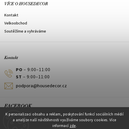
VÍCE O HOUSEDECOR
Kontakt
Velkoobchod
Soutěžíme a vyhráváme
Kontakt
PO
– 9:00–11:00
ST
– 9:00–11:00
podpora@housedecor.cz
FACEBOOK
K personalizaci obsahu a reklam, poskytování funkcí sociálních médií
a analýze naší návštěvnosti využíváme soubory cookies. Více
informací
zde
.