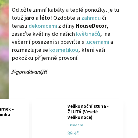
Odložte zimní kabáty a teplé ponožky, je tu
totiž
jaro
a
léto
! Ozdobte si
zahradu
či
terasu
dekoracemi
z dílny
HouseDecor
,
zasaďte květiny do našich
květináčů
, na
večerní posezení si posviťte s
lucernami
a
rozmazlujte se
kosmetikou
, která vaši
pokožku příjemně provoní.
Nejprodávanější
Velikonoční stuha -
rnek -
ŽLUTÁ (Veselé
minka
Velikonoce)
Skladem
89 Kč