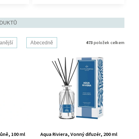
ODUKTŮ
473
položek celkem
anější
Abecedně
vůně, 100 ml
Aqua Riviera, Vonný difuzér, 200 ml