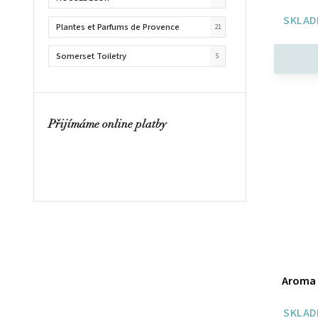
SKLAD
Plantes et Parfums de Provence
21
Somerset Toiletry
5
Something Different
22
Zen
38
Přijímáme online platby
Aroma 
SKLAD