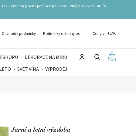
 Děkujeme za pochopení a trpělivost ! Plný provoz bude
Ceny v:
Obchodní podmínky
Podmínky ochrany osobních údajů
CZK
 ESHOPU
DEKORACE NA MÍRU
 LÉTO
SVĚT VÍNA
VÝPRODEJ
DELIKATESY
VELIKONOCE
MIKULÁŠ
Jarní a letní výzdoba