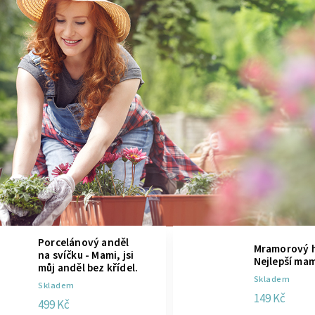
Porcelánový anděl
Mramorový h
na svíčku - Mami, jsi
Nejlepší ma
můj anděl bez křídel.
Skladem
Skladem
149 Kč
499 Kč