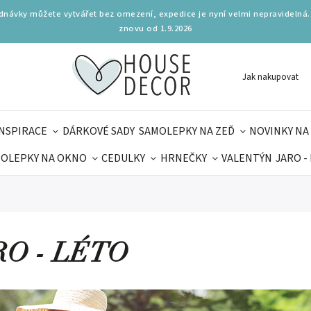
ednávky můžete vytvářet bez omezení, expedice je nyní velmi nepravidelná.
znovu od 1.9.2026
Jak nakupovat
INSPIRACE
DÁRKOVÉ SADY
SAMOLEPKY NA ZEĎ
NOVINKY NA
OLEPKY NA OKNO
CEDULKY
HRNEČKY
VALENTÝN
JARO -
OLÁ
PRO DĚTI
DOPLŇKY
PARFUMERIE
BYDLENÍ
MAMINEK
TIPY NA LÉTO
RO - LÉTO