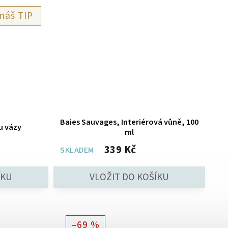
TIP
Baies Sauvages, Interiérová vůně, 100
u vázy
ml
339 Kč
SKLADEM
–69 %