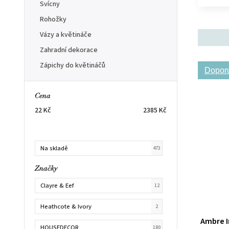
Svícny
Rohožky
Vázy a květináče
Zahradní dekorace
Zápichy do květináčů
Dopor
Cena
22
Kč
2385
Kč
Na skladě
473
Značky
Clayre & Eef
12
Heathcote & Ivory
2
Ambre I
HOUSEDECOR
180