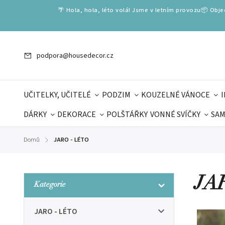
🌴 Hola, hola, léto volá! Jsme v letním provozu📦 Obj
podpora@housedecor.cz
UČITELKY, UČITELÉ
PODZIM
KOUZELNÉ VÁNOCE
DÁRKY
DEKORACE
POLŠTÁŘKY
VONNÉ SVÍČKY
SAM
SLOVENSKÉ SPECIÁLY
DÁRKOVÉ VOUCHERY
ŠKOLA V
Domů
JARO - LÉTO
/
DÁRKY KE DNI OTCŮ
DEN 
JA
Kategorie
JARO - LÉTO