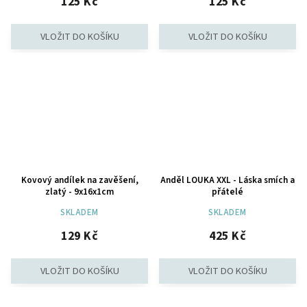
125 Kč
125 Kč
Kovový andílek na zavěšení,
Anděl LOUKA XXL - Láska smích a
zlatý - 9x16x1cm
přátelé
SKLADEM
SKLADEM
129 Kč
425 Kč