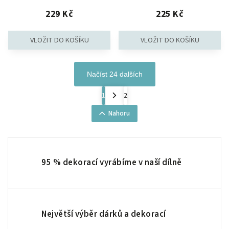
229 Kč
225 Kč
Načíst 24 dalších
1
2
Nahoru
95 % dekorací vyrábíme v naší dílně
Největší výběr dárků a dekorací