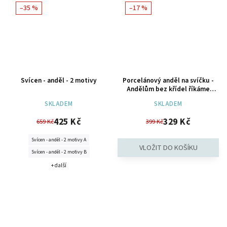
–35 %
–17 %
Svícen - anděl - 2 motivy
Porcelánový anděl na svíčku -
Andělům bez křídel říkáme
učitelky.
SKLADEM
SKLADEM
425 Kč
329 Kč
659 Kč
399 Kč
Svícen - anděl - 2 motivy A
Svícen - anděl - 2 motivy B
+ další