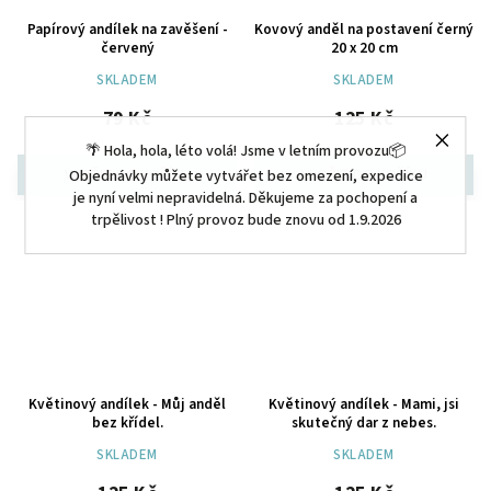
Papírový andílek na zavěšení -
Kovový anděl na postavení černý
červený
20 x 20 cm
SKLADEM
SKLADEM
79 Kč
125 Kč
🌴 Hola, hola, léto volá! Jsme v letním provozu📦
Objednávky můžete vytvářet bez omezení, expedice
je nyní velmi nepravidelná. Děkujeme za pochopení a
trpělivost ! Plný provoz bude znovu od 1.9.2026
Květinový andílek - Můj anděl
Květinový andílek - Mami, jsi
bez křídel.
skutečný dar z nebes.
SKLADEM
SKLADEM