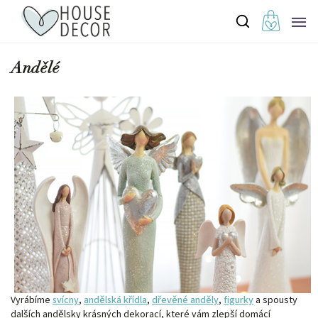
Andělé
Vyrábíme
svícny
,
andělská křídla
,
dřevěné anděly
,
figurky
a spousty
dalších andělsky krásných dekorací, které vám zlepší domácí