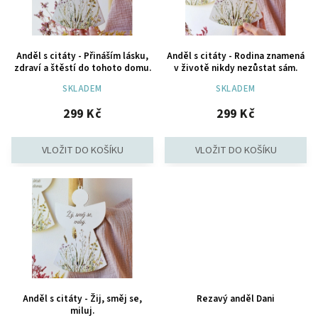
Anděl s citáty - Přináším lásku,
Anděl s citáty - Rodina znamená
zdraví a štěstí do tohoto domu.
v životě nikdy nezůstat sám.
SKLADEM
SKLADEM
299 Kč
299 Kč
Anděl s citáty - Žij, směj se,
Rezavý anděl Dani
miluj.