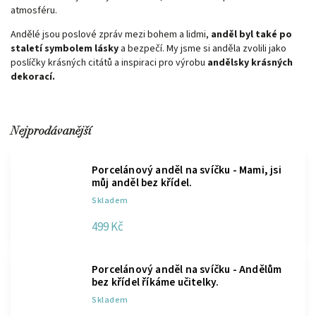
atmosféru.
Andělé jsou poslové zpráv mezi bohem a lidmi,
anděl byl také po
staletí symbolem lásky
a bezpečí. My jsme si anděla zvolili jako
poslíčky krásných citátů a inspiraci pro výrobu
andělsky krásných
dekorací.
Nejprodávanější
Porcelánový anděl na svíčku - Mami, jsi
můj anděl bez křídel.
Skladem
499 Kč
Porcelánový anděl na svíčku - Andělům
bez křídel říkáme učitelky.
Skladem