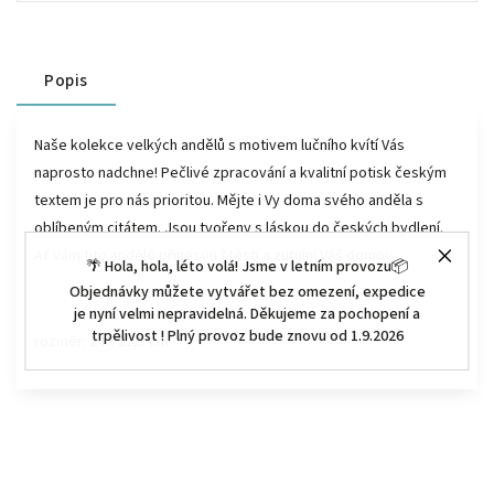
Popis
Naše kolekce velkých andělů s motivem lučního kvítí Vás
naprosto nadchne! Pečlivé zpracování a kvalitní potisk českým
textem je pro nás prioritou. Mějte i Vy doma svého anděla s
oblíbeným citátem. Jsou tvořeny s láskou do českých bydlení.
Ať Vám tito andělé přinesou štěstí a zútulní Váš domov.
🌴 Hola, hola, léto volá! Jsme v letním provozu📦
Objednávky můžete vytvářet bez omezení, expedice
je nyní velmi nepravidelná. Děkujeme za pochopení a
trpělivost ! Plný provoz bude znovu od 1.9.2026
rozměr: 24 x 12,5 cm