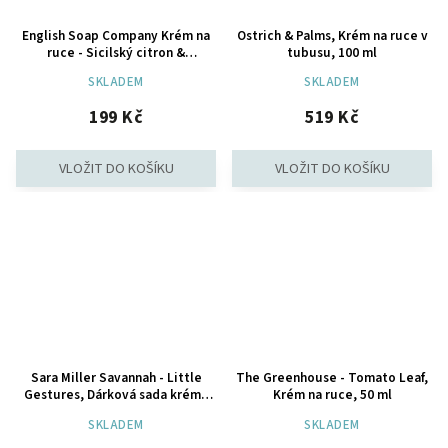
English Soap Company Krém na
Ostrich & Palms, Krém na ruce v
ruce - Sicilský citron &
tubusu, 100 ml
Pomeranč, 75ml
SKLADEM
SKLADEM
199 Kč
519 Kč
Sara Miller Savannah - Little
The Greenhouse - Tomato Leaf,
Gestures, Dárková sada krémů
Krém na ruce, 50 ml
na ruce, 6 ks
SKLADEM
SKLADEM