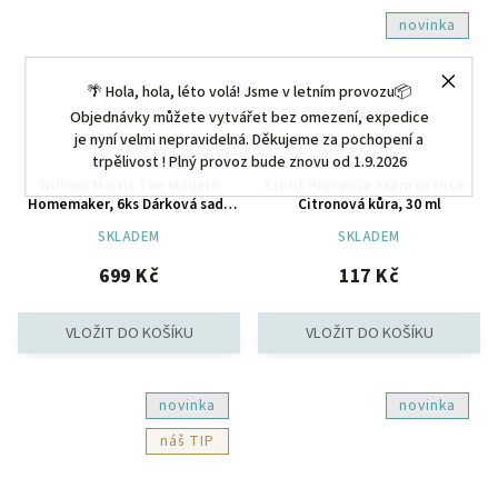
novinka
🌴 Hola, hola, léto volá! Jsme v letním provozu📦
Objednávky můžete vytvářet bez omezení, expedice
je nyní velmi nepravidelná. Děkujeme za pochopení a
trpělivost ! Plný provoz bude znovu od 1.9.2026
William Morris The Modern
Esprit Provence Krém na ruce -
Homemaker, 6ks Dárková sada
Citronová kůra, 30 ml
péče o tělo, 6 ks
SKLADEM
SKLADEM
699 Kč
117 Kč
novinka
novinka
TIP