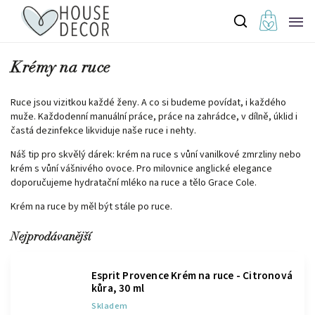
Krémy na ruce
Ruce jsou vizitkou každé ženy. A co si budeme povídat, i každého
muže. Každodenní manuální práce, práce na zahrádce, v dílně, úklid i
častá dezinfekce likviduje naše ruce i nehty.
Náš tip pro skvělý dárek:
krém na ruce s vůní vanilkové zmrzliny
nebo
krém s vůní vášnivého ovoce
. Pro milovnice anglické elegance
doporučujeme
hydratační mléko na ruce a tělo Grace Cole
.
Krém na ruce by měl být stále po ruce.
Nejprodávanější
Esprit Provence Krém na ruce - Citronová
kůra, 30 ml
Skladem