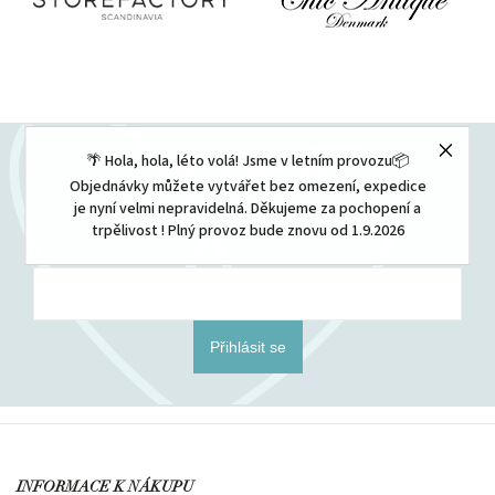
🌴 Hola, hola, léto volá! Jsme v letním provozu📦
Odebírat newsletter
Objednávky můžete vytvářet bez omezení, expedice
je nyní velmi nepravidelná. Děkujeme za pochopení a
Vložením e-mailu souhlasíte s
podmínkami ochrany osobních údajů
trpělivost ! Plný provoz bude znovu od 1.9.2026
Přihlásit se
INFORMACE K NÁKUPU