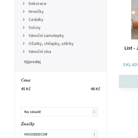
Dekorace
Hrnečky
Cedulky
Svícny
Vánoční samolepky
Ošatky, chňapky, utěrky
List -
Vánoční vína
Výprodej
SKLAD
Cena
45
Kč
46
Kč
Na skladě
1
Značky
HOUSEDECOR
1