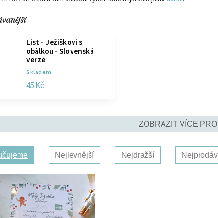
ávanější
List - Ježiškovi s
obálkou - Slovenská
verze
Skladem
45 Kč
ZOBRAZIT VÍCE PR
učujeme
Nejlevnější
Nejdražší
Nejprodáv