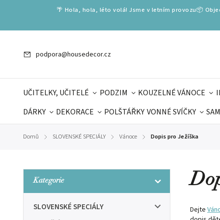
🌴 Hola, hola, léto volá! Jsme v letním provozu📦 Obj
podpora@housedecor.cz
UČITELKY, UČITELÉ
PODZIM
KOUZELNÉ VÁNOCE
DÁRKY
DEKORACE
POLŠTÁŘKY
VONNÉ SVÍČKY
SAM
SLOVENSKÉ SPECIÁLY
DÁRKOVÉ VOUCHERY
ŠKOLA V
Domů
SLOVENSKÉ SPECIÁLY
Vánoce
Dopis pro Ježíška
/
/
/
DÁRKY KE DNI OTCŮ
DEN 
Dop
Kategorie
SLOVENSKÉ SPECIÁLY
Dejte
Ván
dopis dět