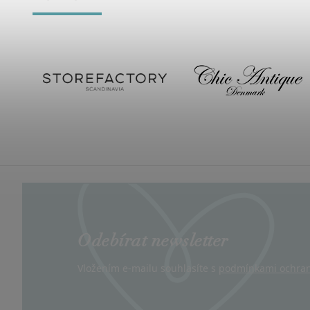
Odebírat newsletter
Vložením e-mailu souhlasíte s
podmínkami ochran