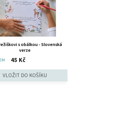
 Ježiškovi s obálkou - Slovenská
verze
45 Kč
EM