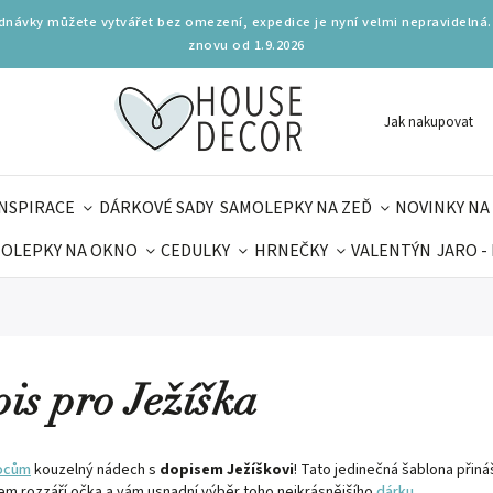
ednávky můžete vytvářet bez omezení, expedice je nyní velmi nepravidelná.
znovu od 1.9.2026
Jak nakupovat
INSPIRACE
DÁRKOVÉ SADY
SAMOLEPKY NA ZEĎ
NOVINKY NA
OLEPKY NA OKNO
CEDULKY
HRNEČKY
VALENTÝN
JARO -
OLÁ
PRO DĚTI
DOPLŇKY
PARFUMERIE
BYDLENÍ
MAMINEK
TIPY NA LÉTO
is pro Ježíška
ocům
kouzelný nádech s
dopisem Ježíškovi
! Tato jedinečná šablona přiná
em rozzáří očka a vám usnadní výběr toho nejkrásnějšího
dárku
.