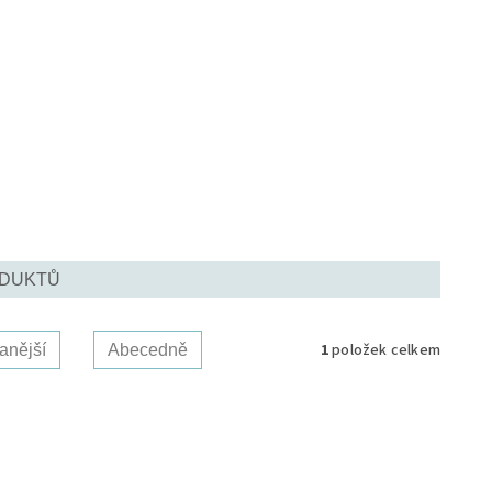
ODUKTŮ
1
položek celkem
anější
Abecedně