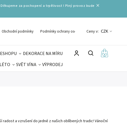
 Děkujeme za pochopení a trpělivost ! Plný provoz bude
Ceny v:
Obchodní podmínky
Podmínky ochrany osobních údajů
CZK
 ESHOPU
DEKORACE NA MÍRU
 LÉTO
SVĚT VÍNA
VÝPRODEJ
DELIKATESY
VELIKONOCE
MIKULÁŠ
ší radost a vzrušení do jedné z našich oblíbených tradic! Vánoční