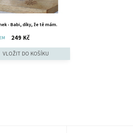
nek - Babi, díky, že tě mám.
249 Kč
EM