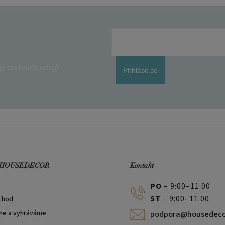
y osobních údajů
Přihlásit se
 HOUSEDECOR
Kontakt
PO
– 9:00–11:00
ST
– 9:00–11:00
chod
me a vyhráváme
podpora@housedeco