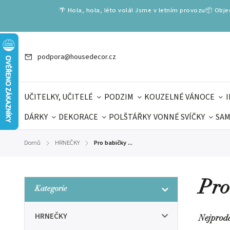
🌴 Hola, hola, léto volá! Jsme v letním provozu📦 Obj
podpora@housedecor.cz
UČITELKY, UČITELÉ
PODZIM
KOUZELNÉ VÁNOCE
DÁRKY
DEKORACE
POLŠTÁŘKY
VONNÉ SVÍČKY
SAM
SLOVENSKÉ SPECIÁLY
DÁRKOVÉ VOUCHERY
ŠKOLA V
Domů
HRNEČKY
Pro babičky ...
/
/
DÁRKY KE DNI OTCŮ
DEN 
Pro
Kategorie
HRNEČKY
Nejprod