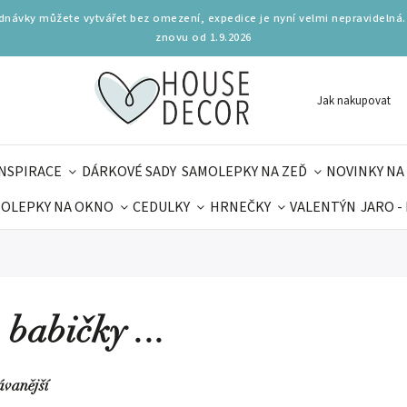
ednávky můžete vytvářet bez omezení, expedice je nyní velmi nepravidelná.
znovu od 1.9.2026
Jak nakupovat
INSPIRACE
DÁRKOVÉ SADY
SAMOLEPKY NA ZEĎ
NOVINKY NA
OLEPKY NA OKNO
CEDULKY
HRNEČKY
VALENTÝN
JARO -
OLÁ
PRO DĚTI
DOPLŇKY
PARFUMERIE
BYDLENÍ
MAMINEK
TIPY NA LÉTO
 babičky ...
ávanější