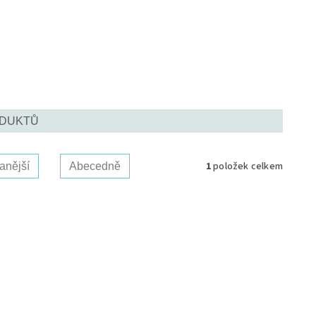
ODUKTŮ
1
položek celkem
anější
Abecedně