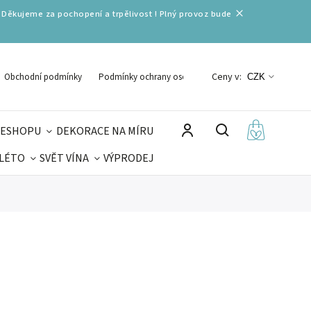
 Děkujeme za pochopení a trpělivost ! Plný provoz bude
Ceny v:
Obchodní podmínky
Podmínky ochrany osobních údajů
CZK
 ESHOPU
DEKORACE NA MÍRU
 LÉTO
SVĚT VÍNA
VÝPRODEJ
DELIKATESY
VELIKONOCE
MIKULÁŠ