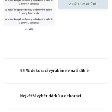
Vánoční koupelové bomby v dárkovém balení -
3 druhy A Varianta
Vánoční koupelové bomby v dárkovém balení -
3 druhy B Varianta
Vánoční koupelové bomby v dárkovém balení -
3 druhy C Varianta
+ další
95 % dekorací vyrábíme v naší dílně
Největší výběr dárků a dekorací