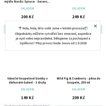
mýdlo Nordic Spruce - Severský
smrk, 200g
SKLADEM
SKLADEM
200 Kč
249 Kč
🌴 Hola, hola, léto volá! Jsme v letním provozu📦
Objednávky můžete vytvářet bez omezení, expedice
je nyní velmi nepravidelná. Děkujeme za pochopení a
trpělivost ! Plný provoz bude znovu od 1.9.2026
Vánoční koupelové bomby v
Wild Fig & Cranberry - pěna do
dárkovém balení - 3 druhy
koupele, 250 ml
SKLADEM
SKLADEM
149 Kč
209 Kč