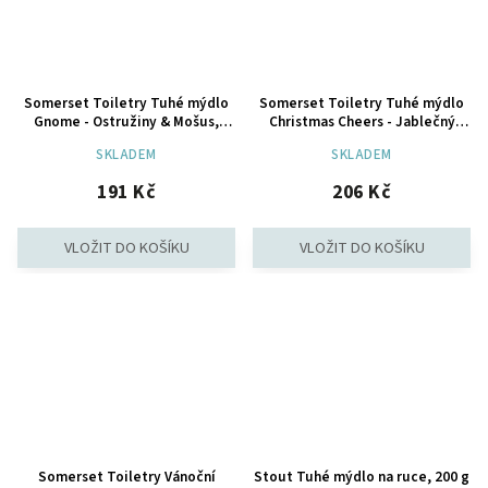
Somerset Toiletry Tuhé mýdlo
Somerset Toiletry Tuhé mýdlo
Gnome - Ostružiny & Mošus,
Christmas Cheers - Jablečný
200g
Cider s Kořením, 300g
SKLADEM
SKLADEM
191 Kč
206 Kč
Somerset Toiletry Vánoční
Stout Tuhé mýdlo na ruce, 200 g