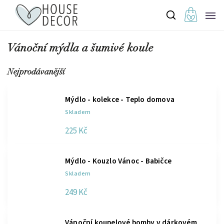
Vánoční mýdla a šumivé koule
Nejprodávanější
Mýdlo - kolekce - Teplo domova
Skladem
225 Kč
Mýdlo - Kouzlo Vánoc - Babičce
Skladem
249 Kč
Vánoční koupelové bomby v dárkovém