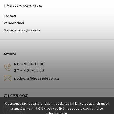
VÍCE O HOUSEDECOR
Kontakt
Velkoobchod
Soutěžíme a vyhráváme
Kontakt
PO
– 9:00–11:00
ST
– 9:00–11:00
podpora@housedecor.cz
FACEBOOK
K personalizaci obsahu a reklam, poskytování funkcí sociálních médií
a analýze naší návštěvnosti využíváme soubory cookies. Více
informací
zde
.