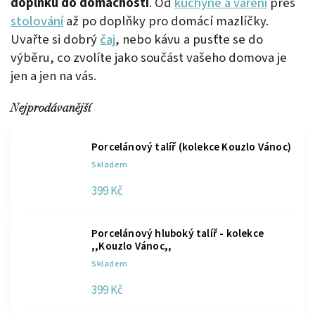
doplňků do domácnosti
. Od
kuchyně a vaření
přes
stolování
až po doplňky pro domácí mazlíčky.
Uvařte si dobrý
čaj
, nebo kávu a pusťte se do
výběru, co zvolíte jako součást vašeho domova je
jen a jen na vás.
Nejprodávanější
Porcelánový talíř (kolekce Kouzlo Vánoc)
Skladem
399 Kč
Porcelánový hluboký talíř - kolekce
,,Kouzlo Vánoc,,
Skladem
399 Kč