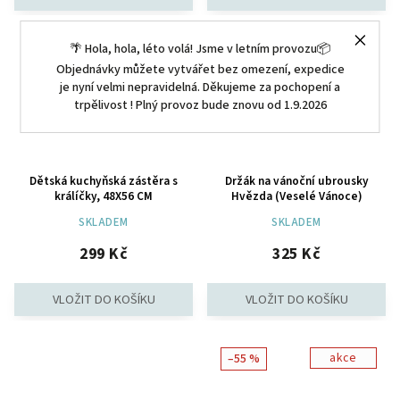
🌴 Hola, hola, léto volá! Jsme v letním provozu📦
Objednávky můžete vytvářet bez omezení, expedice
je nyní velmi nepravidelná. Děkujeme za pochopení a
trpělivost ! Plný provoz bude znovu od 1.9.2026
Dětská kuchyňská zástěra s
Držák na vánoční ubrousky
králíčky, 48X56 CM
Hvězda (Veselé Vánoce)
SKLADEM
SKLADEM
299 Kč
325 Kč
akce
–55 %