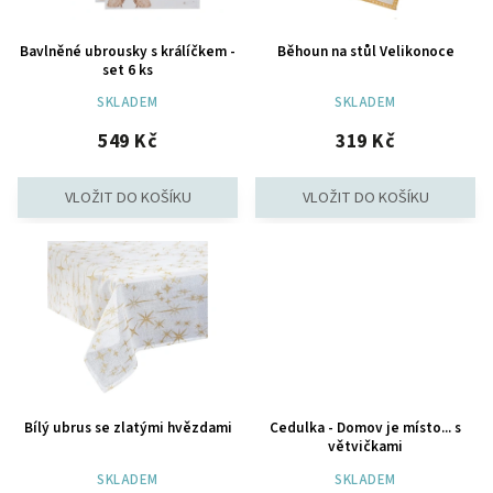
Bavlněné ubrousky s králíčkem -
Běhoun na stůl Velikonoce
set 6 ks
SKLADEM
SKLADEM
549 Kč
319 Kč
Bílý ubrus se zlatými hvězdami
Cedulka - Domov je místo... s
větvičkami
SKLADEM
SKLADEM