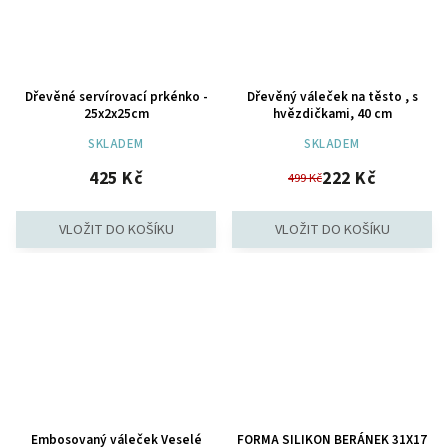
Dřevěné servírovací prkénko -
Dřevěný váleček na těsto , s
25x2x25cm
hvězdičkami, 40 cm
SKLADEM
SKLADEM
425 Kč
222 Kč
499 Kč
Embosovaný váleček Veselé
FORMA SILIKON BERÁNEK 31X17