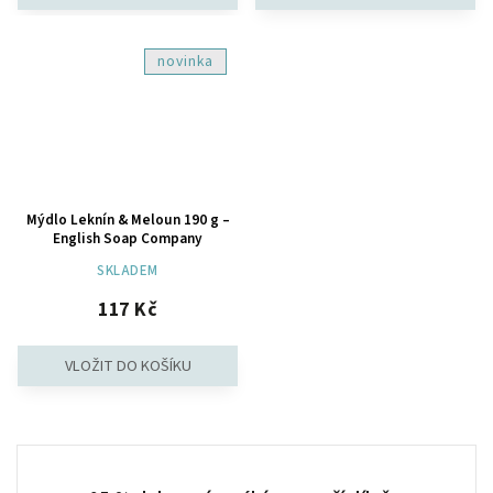
novinka
Mýdlo Leknín & Meloun 190 g –
English Soap Company
SKLADEM
117 Kč