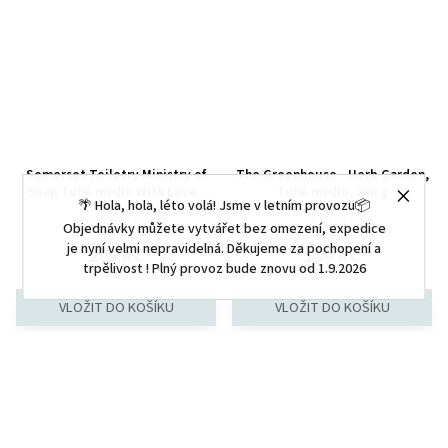
Somerset Toiletry Ministry of
The Greenhouse - Herb Garden,
Soap Tuhé mýdlo With Love -
Tuhé mýdlo, 200 g
🌴 Hola, hola, léto volá! Jsme v letním provozu📦
Šampaňské & Růže, 200g
SKLADEM
SKLADEM
Objednávky můžete vytvářet bez omezení, expedice
je nyní velmi nepravidelná. Děkujeme za pochopení a
209 Kč
189 Kč
trpělivost ! Plný provoz bude znovu od 1.9.2026