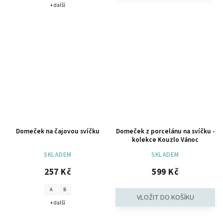
+ další
Domeček na čajovou svíčku
Domeček z porcelánu na svíčku -
kolekce Kouzlo Vánoc
SKLADEM
SKLADEM
257 Kč
599 Kč
A
B
+ další