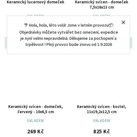
Keramický lucernový domeček
Keramický svícen - domeček
7,5x16x13 cm
SKLADEM
SKLADEM
🌴 Hola, hola, léto volá! Jsme v letním provozu📦
349 Kč
322 Kč
749 Kč
Objednávky můžete vytvářet bez omezení, expedice
je nyní velmi nepravidelná. Děkujeme za pochopení a
trpělivost ! Plný provoz bude znovu od 1.9.2026
Keramický svícen - domeček,
Keramický svícen - kostel,
červený - 10x6,5 cm
11x19,2x12,5 cm
SKLADEM
SKLADEM
269 Kč
825 Kč