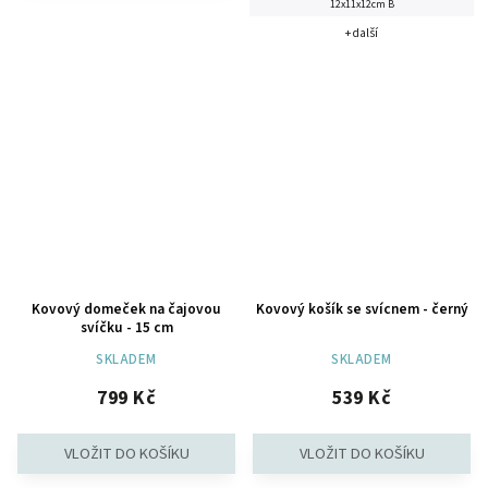
12x11x12cm B
+ další
Kovový domeček na čajovou
Kovový košík se svícnem - černý
svíčku - 15 cm
SKLADEM
SKLADEM
799 Kč
539 Kč