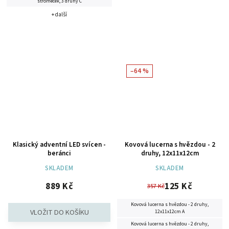
stromeček, 3 druhy C
+ další
–64 %
Klasický adventní LED svícen -
Kovová lucerna s hvězdou - 2
beránci
druhy, 12x11x12cm
SKLADEM
SKLADEM
889 Kč
125 Kč
357 Kč
Kovová lucerna s hvězdou - 2 druhy,
12x11x12cm A
Kovová lucerna s hvězdou - 2 druhy,