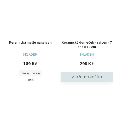
Keramická mašle na svícen
Keramický domeček - svícen - 7
?? 6 × 10 cm
SKLADEM
SKLADEM
189 Kč
298 Kč
Červený
Zelený
+ další