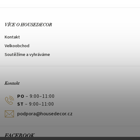
VÍCE O HOUSEDECOR
Kontakt
Velkoobchod
Soutěžíme a vyhráváme
Kontakt
PO
– 9:00–11:00
ST
– 9:00–11:00
podpora@housedecor.cz
FACEBOOK