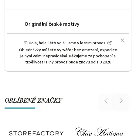
Originální české motivy
🌴 Hola, hola, léto volá! Jsme v letním provozu📦
Objednávky můžete vytvářet bez omezení, expedice
Vše skladem odesíláme ihned
je nyní velmi nepravidelná. Děkujeme za pochopení a
trpělivost ! Plný provoz bude znovu od 1.9.2026
OBLÍBENÉ ZNAČKY
Previous
Next