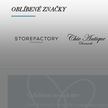
OBLÍBENÉ ZNAČKY
Odebírat newsletter
Vložením e-mailu souhlasíte s
podmínkami ochran