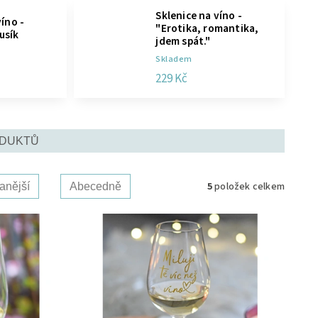
Sklenice na víno -
víno -
"Erotika, romantika,
usík
jdem spát."
Skladem
229 Kč
ODUKTŮ
5
položek celkem
anější
Abecedně