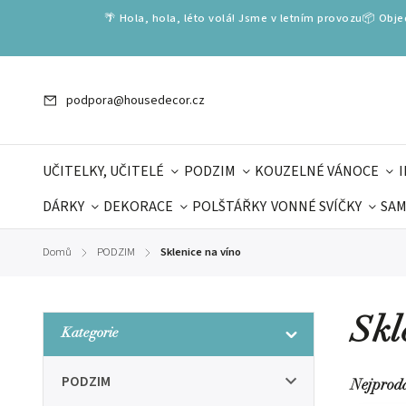
🌴 Hola, hola, léto volá! Jsme v letním provozu📦 Obj
podpora@housedecor.cz
UČITELKY, UČITELÉ
PODZIM
KOUZELNÉ VÁNOCE
DÁRKY
DEKORACE
POLŠTÁŘKY
VONNÉ SVÍČKY
SAM
SLOVENSKÉ SPECIÁLY
DÁRKOVÉ VOUCHERY
ŠKOLA V
Domů
PODZIM
Sklenice na víno
/
/
DÁRKY KE DNI OTCŮ
DEN 
Skl
Kategorie
PODZIM
Nejprod