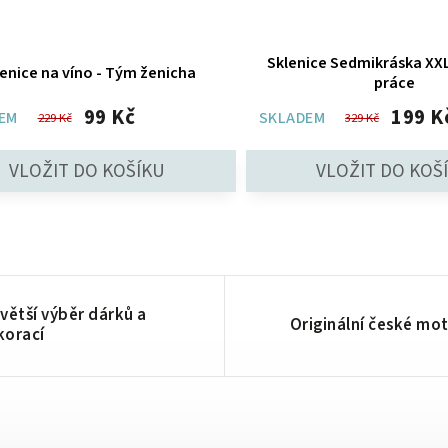
Sklenice Sedmikráska XXL
enice na víno - Tým ženicha
práce
99 Kč
199 K
EM
SKLADEM
229 Kč
329 Kč
větší výběr dárků a
Originální české mot
korací