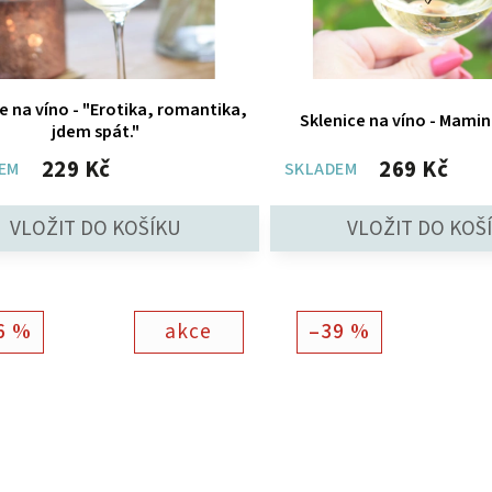
e na víno - "Erotika, romantika,
Sklenice na víno - Mamin
jdem spát."
229 Kč
269 Kč
EM
SKLADEM
6 %
akce
–39 %