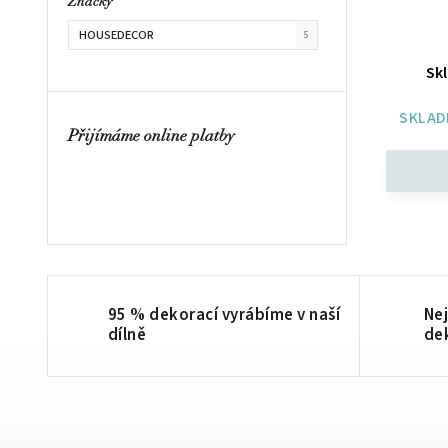
Značky
HOUSEDECOR
5
Skl
SKLAD
Přijímáme online platby
95 % dekorací vyrábíme v naší
Nej
dílně
de