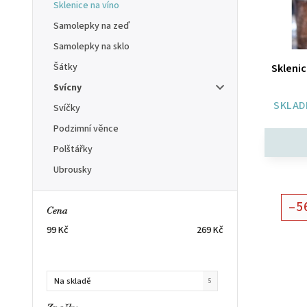
Sklenice na víno
Samolepky na zeď
Samolepky na sklo
Šátky
Sklenic
Svícny
SKLAD
Svíčky
Podzimní věnce
Polštářky
Ubrousky
–5
Cena
99
Kč
269
Kč
Na skladě
5