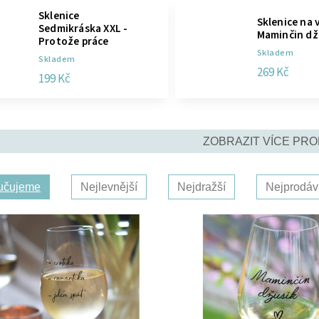
Sklenice
Sklenice na 
Sedmikráska XXL -
Maminčin dž
Protože práce
Skladem
Skladem
269 Kč
199 Kč
ZOBRAZIT VÍCE PR
učujeme
Nejlevnější
Nejdražší
Nejprodáv