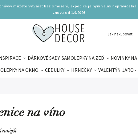
ednávky můžete vytvářet bez omezení, expedice je nyní velmi nepravidelná.
znovu od 1.9.2026
Jak nakupovat
INSPIRACE
DÁRKOVÉ SADY
SAMOLEPKY NA ZEĎ
NOVINKY NA
OLEPKY NA OKNO
CEDULKY
HRNEČKY
VALENTÝN
JARO -
OLÁ
PRO DĚTI
DOPLŇKY
PARFUMERIE
BYDLENÍ
MAMINEK
TIPY NA LÉTO
enice na víno
ávanější