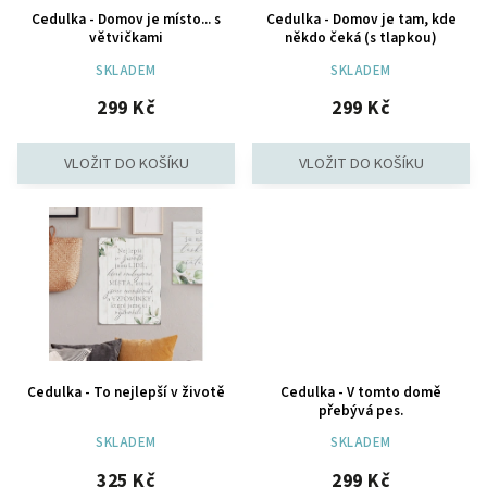
Cedulka - Domov je místo... s
Cedulka - Domov je tam, kde
větvičkami
někdo čeká (s tlapkou)
SKLADEM
SKLADEM
299 Kč
299 Kč
Cedulka - To nejlepší v životě
Cedulka - V tomto domě
přebývá pes.
SKLADEM
SKLADEM
325 Kč
299 Kč