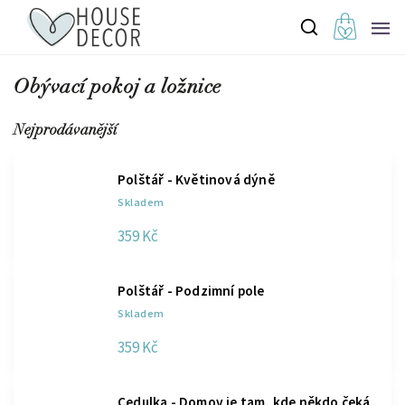
Obývací pokoj a ložnice
Nejprodávanější
Polštář - Květinová dýně
Skladem
359 Kč
Polštář - Podzimní pole
Skladem
359 Kč
Cedulka - Domov je tam, kde někdo čeká