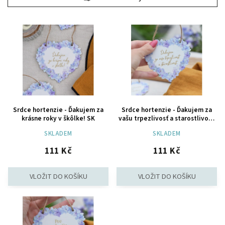
Nejdražší
Nejprodávanější
Abecedně
Srdce hortenzie - Ďakujem za
Srdce hortenzie - Ďakujem za
krásne roky v škôlke! SK
vašu trpezlivosť a starostlivosť.
SK
SKLADEM
SKLADEM
111 Kč
111 Kč