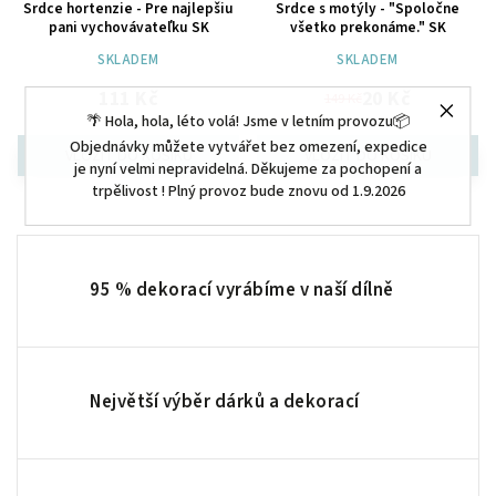
Srdce hortenzie - Pre najlepšiu
Srdce s motýly - "Spoločne
pani vychovávateľku SK
všetko prekonáme." SK
SKLADEM
SKLADEM
111 Kč
20 Kč
149 Kč
🌴 Hola, hola, léto volá! Jsme v letním provozu📦
Objednávky můžete vytvářet bez omezení, expedice
je nyní velmi nepravidelná. Děkujeme za pochopení a
trpělivost ! Plný provoz bude znovu od 1.9.2026
95 % dekorací vyrábíme v naší dílně
Největší výběr dárků a dekorací