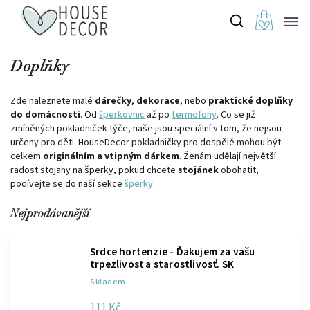
Doplňky
Zde naleznete malé
dárečky
,
dekorace
, nebo
praktické doplňky
do domácnosti
. Od
šperkovnic
až po
termofony
. Co se již
zmíněných pokladniček týče, naše jsou speciální v tom, že nejsou
určeny pro děti. HouseDecor pokladničky pro dospělé mohou být
celkem
originálním a vtipným dárkem
. Ženám udělají největší
radost stojany na šperky, pokud chcete
stojánek
obohatit,
podívejte se do naší sekce
šperky
.
Nejprodávanější
Srdce hortenzie - Ďakujem za vašu
trpezlivosť a starostlivosť. SK
Skladem
111 Kč