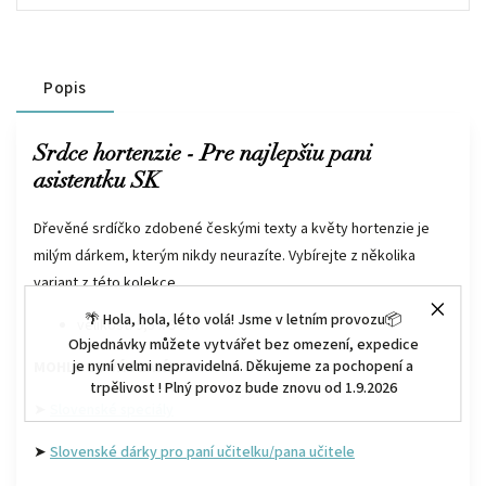
Popis
Srdce hortenzie - Pre najlepšiu pani
asistentku SK
Dřevěné srdíčko zdobené českými texty a květy hortenzie je
milým dárkem, kterým nikdy neurazíte. Vybírejte z několika
variant z této kolekce.
🌴 Hola, hola, léto volá! Jsme v letním provozu📦
velikost: 9,5 x 9 cm
Objednávky můžete vytvářet bez omezení, expedice
je nyní velmi nepravidelná. Děkujeme za pochopení a
MOHLO BY VÁS ZAJÍMAT :
trpělivost ! Plný provoz bude znovu od 1.9.2026
➤
Slovenské speciály
➤
Slovenské dárky pro paní učitelku/pana učitele