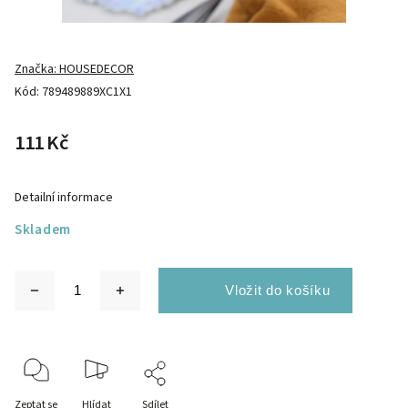
Značka:
HOUSEDECOR
Kód:
789489889XC1X1
111 Kč
Detailní informace
Skladem
Zeptat se
Hlídat
Sdílet