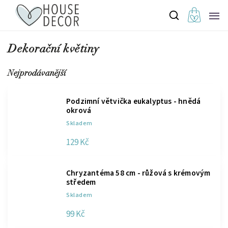
Dekorační květiny
Nejprodávanější
Podzimní větvička eukalyptus - hnědá
okrová
Skladem
129 Kč
Chryzantéma 58 cm - růžová s krémovým
středem
Skladem
99 Kč