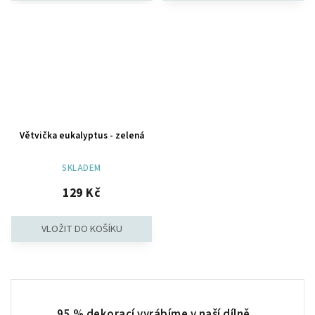
Větvička eukalyptus - zelená
SKLADEM
129 Kč
95 % dekorací vyrábíme v naší dílně