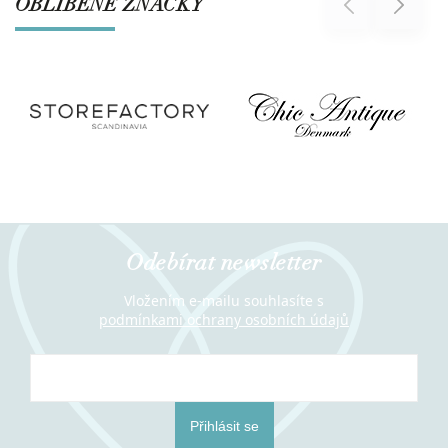
OBLÍBENÉ ZNAČKY
Previous
Next
Odebírat newsletter
Vložením e-mailu souhlasíte s
podmínkami ochrany osobních údajů
Přihlásit se