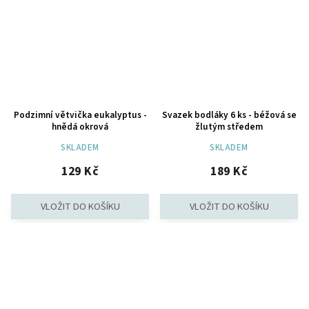
Podzimní větvička eukalyptus -
Svazek bodláky 6 ks - béžová se
hnědá okrová
žlutým středem
SKLADEM
SKLADEM
129 Kč
189 Kč