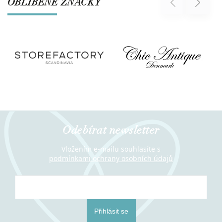
OBLÍBENÉ ZNAČKY
Previous
Next
Odebírat newsletter
Vložením e-mailu souhlasíte s
podmínkami ochrany osobních údajů
Přihlásit se