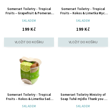
Somerset Toiletry - Tropical
Somerset Toiletry - Tropical
Fruits – Grapefruit & Pomeranč
Fruits – Kokos & Limetka Mycí
Mycí pěna na tělo, 140 ml
pěna na tělo, 140 ml
SKLADEM
SKLADEM
199 Kč
199 Kč
Somerset Toiletry - Tropical
Somerset Toiletry Ministry of
Fruits – Kokos & Limetka Sada
Soap Tuhé mýdlo Thank you -
tělového peelingu, 150 g
Sladký meloun, 200g
SKLADEM
SKLADEM