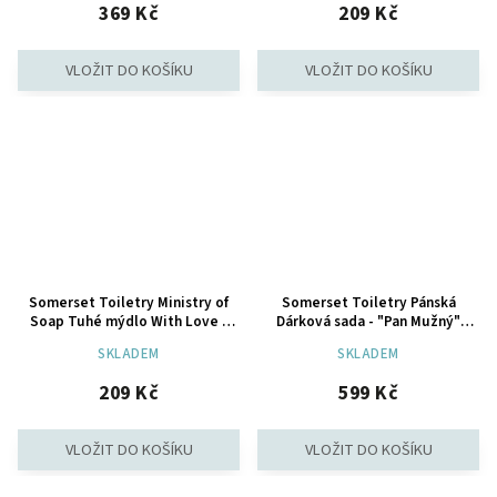
369 Kč
209 Kč
Somerset Toiletry Ministry of
Somerset Toiletry Pánská
Soap Tuhé mýdlo With Love -
Dárková sada - "Pan Mužný"
Šampaňské & Růže, 200g
(Mýdlo + Dezinfekční gel + Krém
SKLADEM
SKLADEM
na ruce)
209 Kč
599 Kč