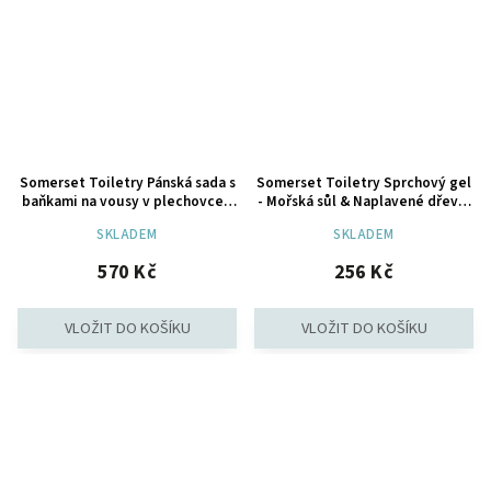
Somerset Toiletry Pánská sada s
Somerset Toiletry Sprchový gel
baňkami na vousy v plechovce -
- Mořská sůl & Naplavené dřevo,
Černý pepř & Zázvor, 4ks
200ml
SKLADEM
SKLADEM
570 Kč
256 Kč