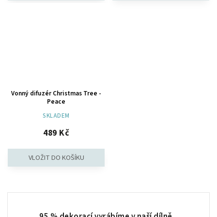
Vonný difuzér Christmas Tree -
Peace
SKLADEM
489 Kč
95 % dekorací vyrábíme v naší dílně