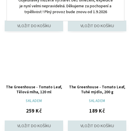
Objednávky můžete vytvářet bez omezení, expedice
SKLADEM
SKLADEM
je nyní velmi nepravidelná. Děkujeme za pochopení a
259 Kč
409 Kč
trpělivost ! Plný provoz bude znovu od 1.9.2026
The Greenhouse - Tomato Leaf,
The Greenhouse - Tomato Leaf,
Tělová mlha, 120 ml
Tuhé mýdlo, 200 g
SKLADEM
SKLADEM
259 Kč
189 Kč