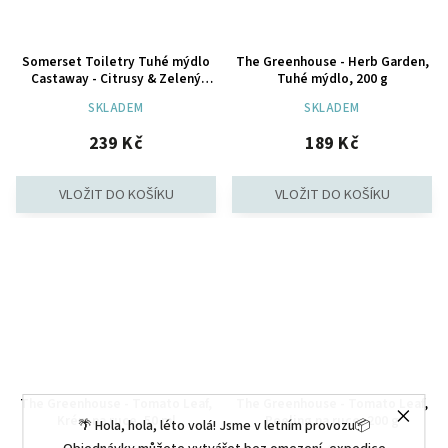
Somerset Toiletry Tuhé mýdlo
The Greenhouse - Herb Garden,
Castaway - Citrusy & Zelený
Tuhé mýdlo, 200 g
pepř, 200g
SKLADEM
SKLADEM
239 Kč
189 Kč
The Greenhouse - Tomato Leaf,
The Greenhouse - Tomato Leaf,
Krém na ruce, 50 ml
Peeling na ruce, 200 g
🌴 Hola, hola, léto volá! Jsme v letním provozu📦