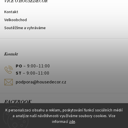
VÍCE O HOUSEDECOR
Kontakt
Velkoobchod
Soutěžíme a vyhráváme
Kontakt
PO
– 9:00–11:00
ST
– 9:00–11:00
podpora@housedecor.cz
FACEBOOK
K personalizaci obsahu a reklam, poskytování funkcí sociálních médií
a analýze naší návštěvnosti využíváme soubory cookies. Více
informací
zde
.