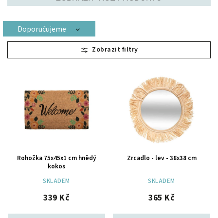
Doporučujeme
Nejlevnější
Nejdražší
Nejprodávanější
Abecedně
Rohožka 75x45x1 cm hnědý
Zrcadlo - lev - 38x38 cm
kokos
SKLADEM
SKLADEM
339 Kč
365 Kč