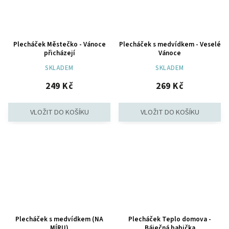
Plecháček Městečko - Vánoce
Plecháček s medvídkem - Veselé
přicházejí
Vánoce
SKLADEM
SKLADEM
249 Kč
269 Kč
Plecháček s medvídkem (NA
Plecháček Teplo domova -
MÍRU)
Báječná babička