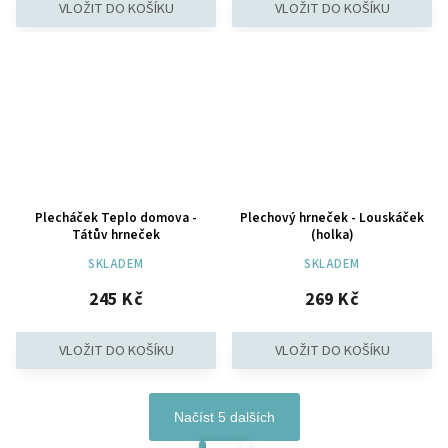
Plecháček Teplo domova -
Plechový hrneček - Louskáček
Tátův hrneček
(holka)
SKLADEM
SKLADEM
245 Kč
269 Kč
Načíst 5 dalších