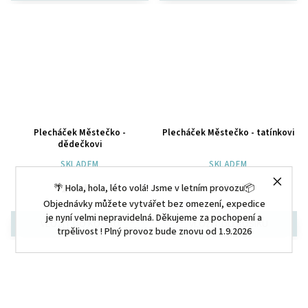
Plecháček Městečko -
Plecháček Městečko - tatínkovi
dědečkovi
SKLADEM
SKLADEM
249 Kč
249 Kč
🌴 Hola, hola, léto volá! Jsme v letním provozu📦
Objednávky můžete vytvářet bez omezení, expedice
je nyní velmi nepravidelná. Děkujeme za pochopení a
trpělivost ! Plný provoz bude znovu od 1.9.2026