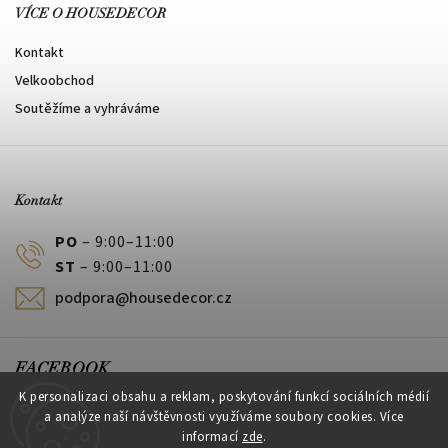
VÍCE O HOUSEDECOR
Kontakt
Velkoobchod
Soutěžíme a vyhráváme
Kontakt
PO
– 9:00–11:00
ST
– 9:00–11:00
podpora@housedecor.cz
FACEBOOK
K personalizaci obsahu a reklam, poskytování funkcí sociálních médií
a analýze naší návštěvnosti využíváme soubory cookies. Více
informací
zde
.