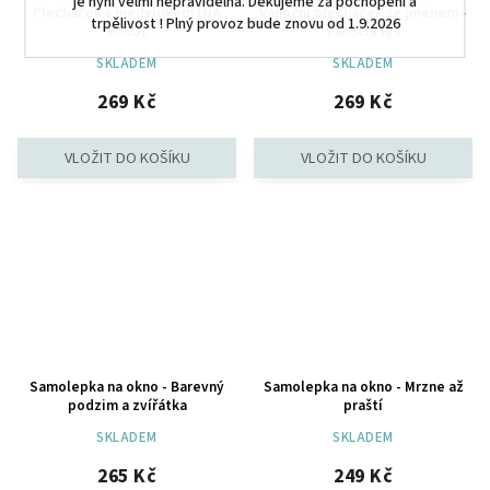
je nyní velmi nepravidelná. Děkujeme za pochopení a
Plecháček s medvídkem (NA
Vánoční plecháček se jménem -
trpělivost ! Plný provoz bude znovu od 1.9.2026
MÍRU)
Vánoční les
SKLADEM
SKLADEM
269 Kč
269 Kč
Samolepka na okno - Barevný
Samolepka na okno - Mrzne až
podzim a zvířátka
praští
SKLADEM
SKLADEM
265 Kč
249 Kč