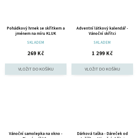
Pohádkový hrnek se skřítkem a
Adventní látkový kalendář -
jménem na míru KLUK
Vánoční skřítci
SKLADEM
SKLADEM
269 Kč
1 299 Kč
Vánoční samolepka na okno -
Dárková taška - Dáreček od