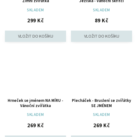
Zimní zvířátka
Ježíška - Vánoční skřítci
SKLADEM
SKLADEM
299 Kč
89 Kč
Hrneček se jménem NA MÍRU -
Plecháček - Bruslení se zvířátky
Vánoční zvířátka
SE JMÉNEM
SKLADEM
SKLADEM
269 Kč
269 Kč