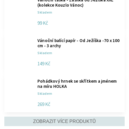
Vánoční taška - Zásilka od Ježíška XXL
(kolekce Kouzlo Vánoc)
Skladem
99 Kč
Vánoční balící papír - Od Ježíška -70 x 100
cm - 3 archy
Skladem
149 Kč
Pohádkový hrnek se skřítkem a jménem
na míru HOLKA
Skladem
269 Kč
ZOBRAZIT VÍCE PRODUKTŮ