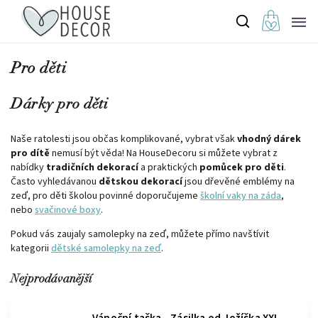
Pro děti
Dárky pro děti
Naše ratolesti jsou občas komplikované, vybrat však
vhodný dárek
pro dítě
nemusí být věda! Na HouseDecoru si můžete vybrat z
nabídky
tradičních dekorací
a praktických
pomůcek pro děti
.
Často vyhledávanou
dětskou dekorací
jsou dřevěné emblémy na
zeď, pro děti školou povinné doporučujeme
školní vaky na záda
,
nebo
svačinové boxy
.
Pokud vás zaujaly samolepky na zeď, můžete přímo navštívit
kategorii
dětské samolepky na zeď
.
Nejprodávanější