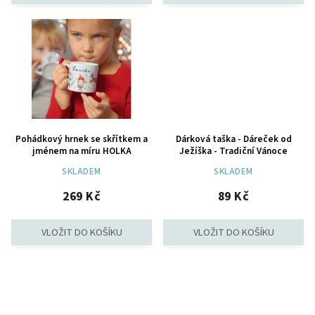
Pohádkový hrnek se skřítkem a
Dárková taška - Dáreček od
jménem na míru HOLKA
Ježíška - Tradiční Vánoce
SKLADEM
SKLADEM
269 Kč
89 Kč