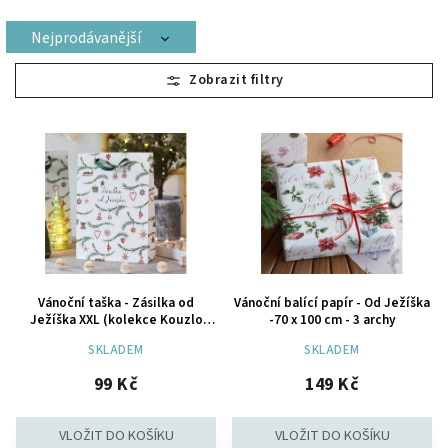
Nejprodávanější
Doporučujeme
Nejlevnější
Nejdražší
Abecedně
Vánoční taška - Zásilka od
Vánoční balící papír - Od Ježíška
Ježíška XXL (kolekce Kouzlo
-70 x 100 cm - 3 archy
Vánoc)
SKLADEM
SKLADEM
99 Kč
149 Kč