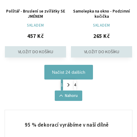
Polštář - Bruslení se zvířátky SE
Samolepka na okno - Podzimní
JMÉNEM
kočička
SKLADEM
SKLADEM
457 Kč
265 Kč
Načíst 24 dalších
1
4
Nahoru
95 % dekorací vyrábíme v naší dílně