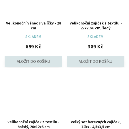
Velikonoční věnec s vajíčky - 28
Velikonoční zajíček z textilu -
cm
27x20x6 cm, šedý
SKLADEM
SKLADEM
699 Kč
389 Kč
Velikonoční zajíček z textilu -
Velký set barevných vajíček,
hnědý, 20x12x6 cm
12ks - 4,5x3,5 cm