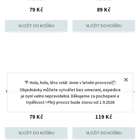
79 Kč
89 Kč
🌴 Hola, hola, léto volá! Jsme v letním provozu📦
Objednávky můžete vytvářet bez omezení, expedice
Velikonoční ubrousky, žluté - 20
Velikonoční vajíčko na zavěšení -
je nyní velmi nepravidelná. Děkujeme za pochopení a
ks
6,5x4,5 cm
trpělivost ! Plný provoz bude znovu od 1.9.2026
SKLADEM
SKLADEM
79 Kč
119 Kč