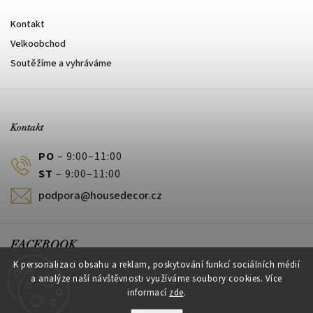
Kontakt
Velkoobchod
Soutěžíme a vyhráváme
Kontakt
PO
– 9:00–11:00
ST
– 9:00–11:00
podpora@housedecor.cz
FACEBOOK
K personalizaci obsahu a reklam, poskytování funkcí sociálních médií
a analýze naší návštěvnosti využíváme soubory cookies. Více
informací
zde
.