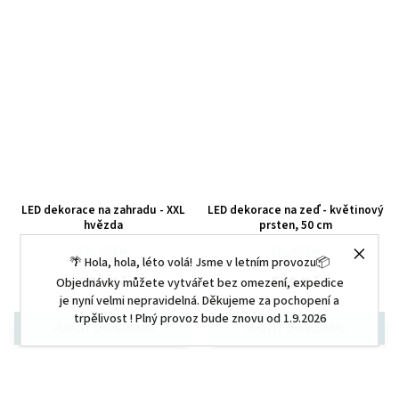
LED dekorace na zahradu - XXL
LED dekorace na zeď - květinový
hvězda
prsten, 50 cm
SKLADEM
SKLADEM
🌴 Hola, hola, léto volá! Jsme v letním provozu📦
999 Kč
599 Kč
Objednávky můžete vytvářet bez omezení, expedice
je nyní velmi nepravidelná. Děkujeme za pochopení a
trpělivost ! Plný provoz bude znovu od 1.9.2026