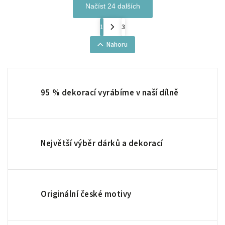
Načíst 24 dalších
1
3
Nahoru
95 % dekorací vyrábíme v naší dílně
Největší výběr dárků a dekorací
Originální české motivy