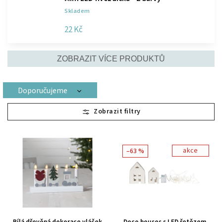
Skladem
22 Kč
ZOBRAZIT VÍCE PRODUKTŮ
Doporučujeme
Nejlevnější
Nejdražší
Nejprodávanější
akce
–63 %
Abecedně
Bílá dřevěná dekorace vláček
Deco houses s LED řetězem