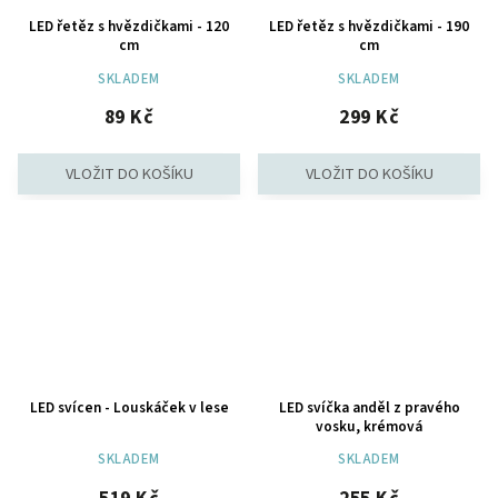
LED řetěz s hvězdičkami - 120
LED řetěz s hvězdičkami - 190
cm
cm
SKLADEM
SKLADEM
89 Kč
299 Kč
LED svícen - Louskáček v lese
LED svíčka anděl z pravého
vosku, krémová
SKLADEM
SKLADEM