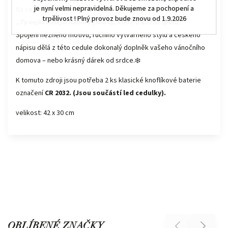
je nyní velmi nepravidelná. Děkujeme za pochopení a
Na ceduli je vytištěn český text:
trpělivost ! Plný provoz bude znovu od 1.9.2026
„Ty nejkrásnější Vánoce jsou ty, které trávíme spolu.“
Spojení něžného motivu, ručního výtvarného stylu a českého
nápisu dělá z této cedule dokonalý doplněk vašeho vánočního
domova – nebo krásný dárek od srdce.❄️
K tomuto zdroji jsou potřeba 2 ks klasické knoflíkové baterie
označení
CR 2032. (Jsou součástí led cedulky).
velikost: 42 x 30 cm
OBLÍBENÉ ZNAČKY
Previous
Next