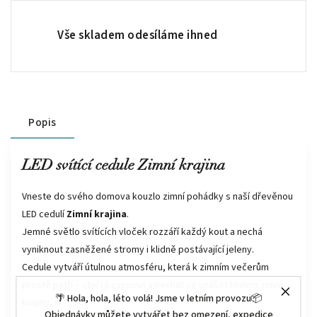
Vše skladem odesíláme ihned
Popis
LED svítící cedule Zimní krajina
Vneste do svého domova kouzlo zimní pohádky s naší dřevěnou
LED cedulí
Zimní krajina
.
Jemné světlo svítících vloček rozzáří každý kout a nechá
vyniknout zasněžené stromy i klidně postávající jeleny.
Cedule vytváří útulnou atmosféru, která k zimním večerům
prostě patří – stačí ji zapnout a nechat se unášet klidem zimní
🌴 Hola, hola, léto volá! Jsme v letním provozu📦
krajiny. ❄️
Objednávky můžete vytvářet bez omezení, expedice