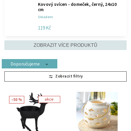
Kovový svícen - domeček, černý, 24x10
cm
Skladem
119 Kč
ZOBRAZIT VÍCE PRODUKTŮ
Doporučujeme
Nejlevnější
Nejdražší
Nejprodávanější
akce
–50 %
Abecedně