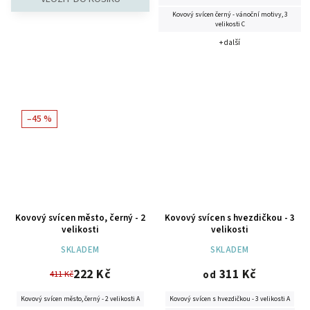
Kovový svícen černý - vánoční motivy, 3
velikosti C
+ další
–45 %
Kovový svícen město, černý - 2
Kovový svícen s hvezdičkou - 3
velikosti
velikosti
SKLADEM
SKLADEM
222 Kč
311 Kč
411 Kč
od
Kovový svícen město, černý - 2 velikosti A
Kovový svícen s hvezdičkou - 3 velikosti A