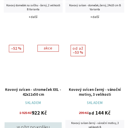
Kovový domeček na svíčku - černý, 2 velikosti
Kovový svícen - domeček, černý, 24x10 cm B
B Varianta
Varianta
+ další
+ další
akce
–52 %
od
až
–53 %
Kovový svícen - stromeček XXL -
Kovový svícen černý - vánoční
42x11x50 cm
motivy, 3 velikosti
SKLADEM
SKLADEM
922 Kč
144 Kč
1 925 Kč
299 Kč
od
Kovový svícen černý - vánoční motivy, 3
velikosti B