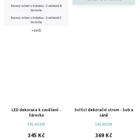
Kovový svícen s hvězdou - 3 velikosti B
Varianta
Kovový svícen s hvězdou - 3 velikosti C
Varianta
+ další
LED dekorace k zavěšení -
Svítící dekorační strom - Sob a
žárovka
sáně
SKLADEM
SKLADEM
345 Kč
369 Kč