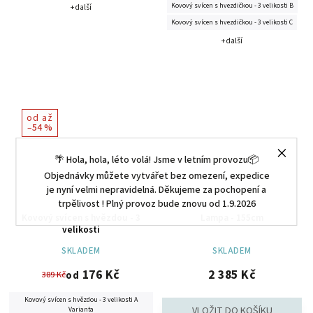
Kovový svícen s hvezdičkou - 3 velikosti B
+ další
Kovový svícen s hvezdičkou - 3 velikosti C
+ další
od
až
–54 %
🌴 Hola, hola, léto volá! Jsme v letním provozu📦
Objednávky můžete vytvářet bez omezení, expedice
je nyní velmi nepravidelná. Děkujeme za pochopení a
trpělivost ! Plný provoz bude znovu od 1.9.2026
Kovový svícen s hvězdou - 3
Lampa - 155cm
velikosti
SKLADEM
SKLADEM
176 Kč
2 385 Kč
389 Kč
od
Kovový svícen s hvězdou - 3 velikosti A
Varianta