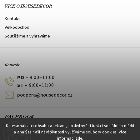
VÍCE O HOUSEDECOR
Kontakt
Velkoobchod
Soutěžíme a vyhráváme
Kontakt
PO
– 9:00–11:00
ST
– 9:00–11:00
podpora@housedecor.cz
FACEBOOK
K personalizaci obsahu a reklam, poskytování funkcí sociálních médií
a analýze naší návštěvnosti využíváme soubory cookies. Více
informací
zde
.