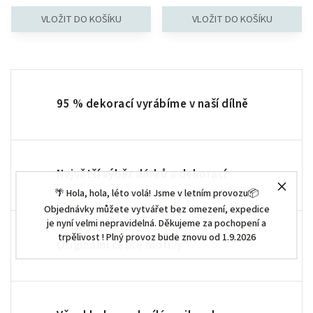
95 % dekorací vyrábíme v naší dílně
Největší výběr dárků a dekorací
🌴 Hola, hola, léto volá! Jsme v letním provozu📦
Objednávky můžete vytvářet bez omezení, expedice
je nyní velmi nepravidelná. Děkujeme za pochopení a
trpělivost ! Plný provoz bude znovu od 1.9.2026
Originální české motivy