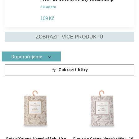
Skladem
109 Kč
ZOBRAZIT VÍCE PRODUKTŮ
Doporučujeme
Nejlevnější
Nejdražší
Nejprodávanější
Abecedně
Bois d'Orient, Vonný sáček, 10 g
Fleur de Coton, Vonný sáček, 10