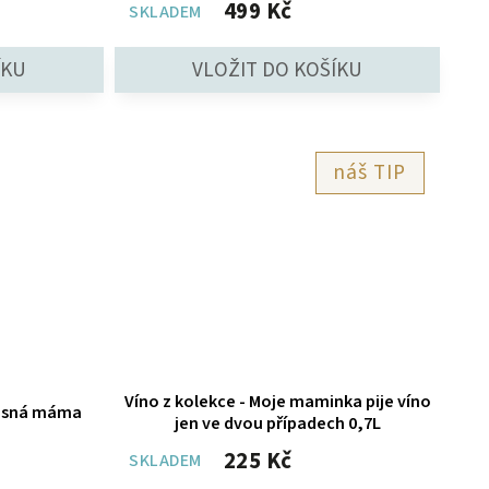
499 Kč
SKLADEM
TIP
Víno z kolekce - Moje maminka pije víno
žasná máma
jen ve dvou případech 0,7L
225 Kč
SKLADEM