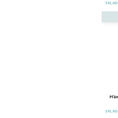
SKLAD
SCOTTISH FINE SOAPS
4
Somerset Toiletry
6
Something Different
6
The Olphactory
37
Yankee Candle
4
Zen
14
Zen - ACC
1
ZEN - GW
1
ZTR
22
Přán
SKLAD