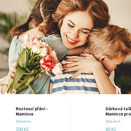
Rostoucí přání -
Dárková taš
Mamince
Mamince pro
Skladem
Skladem
109 Kč
89 Kč