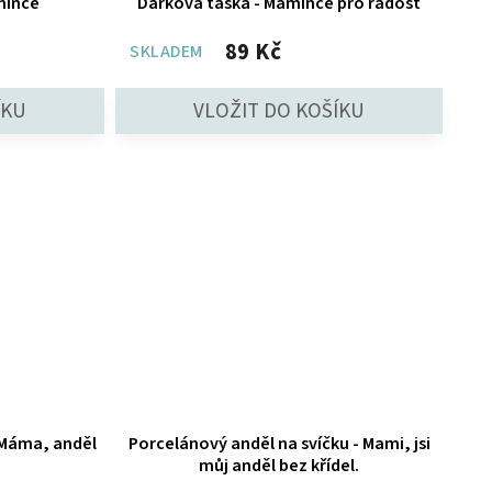
mince
Dárková taška - Mamince pro radost
89 Kč
SKLADEM
 Máma, anděl
Porcelánový anděl na svíčku - Mami, jsi
můj anděl bez křídel.