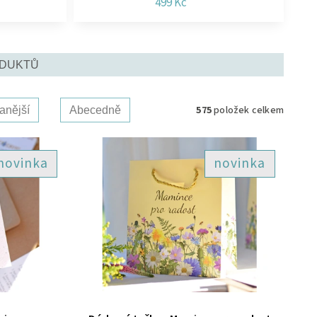
499 Kč
ODUKTŮ
575
položek celkem
anější
Abecedně
novinka
novinka