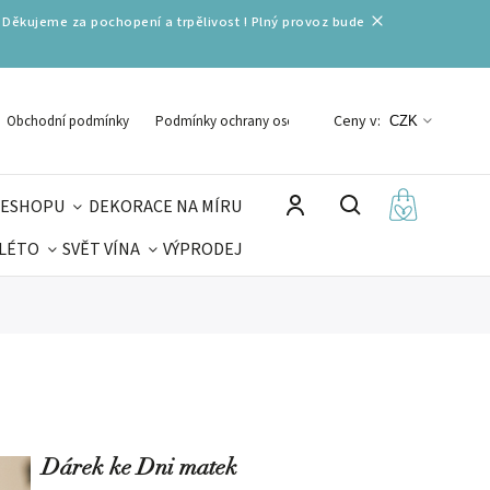
 Děkujeme za pochopení a trpělivost ! Plný provoz bude
Ceny v:
Obchodní podmínky
Podmínky ochrany osobních údajů
CZK
 ESHOPU
DEKORACE NA MÍRU
 LÉTO
SVĚT VÍNA
VÝPRODEJ
DELIKATESY
VELIKONOCE
MIKULÁŠ
Dárek ke Dni matek