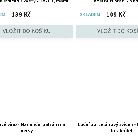
 srdíčko s květy - Děkuji, mami.
Rostoucí přání - Ma
139 Kč
109 Kč
EM
SKLADEM
vé víno - Maminčin balzám na
Luční porcelánový svícen -
nervy
bez křídel