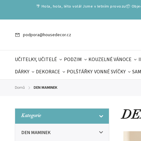
🌴 Hola, hola, léto volá! Jsme v letním provozu📦 Obj
podpora@housedecor.cz
UČITELKY, UČITELÉ
PODZIM
KOUZELNÉ VÁNOCE
DÁRKY
DEKORACE
POLŠTÁŘKY
VONNÉ SVÍČKY
SAM
SLOVENSKÉ SPECIÁLY
DÁRKOVÉ VOUCHERY
ŠKOLA V
Domů
DEN MAMINEK
/
DÁRKY KE DNI OTCŮ
DEN 
DE
Kategorie
DEN MAMINEK