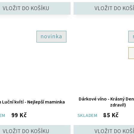
novinka
Dárkové víno - Krásný De
 Luční kvítí - Nejlepší maminka
zdraví!)
99 Kč
85 Kč
EM
SKLADEM