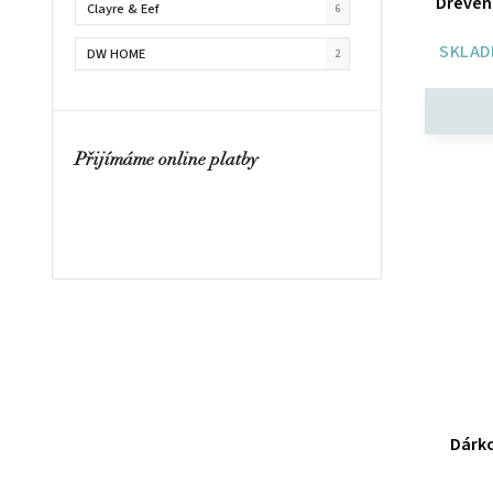
Dřevěné
Clayre & Eef
6
SKLAD
DW HOME
2
English Soap Company
14
Esprit Provence
61
Přijímáme online platby
Essências de Portugal
2
Grace Cole
5
Heathcote & Ivory
20
HOUSEDECOR
124
Itinera
20
Jeanne Arthes
1
Dárko
Plantes et Parfums de Provence
33