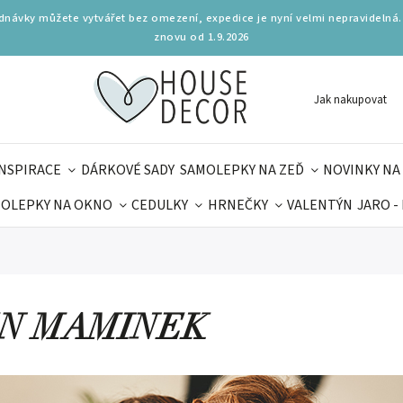
ednávky můžete vytvářet bez omezení, expedice je nyní velmi nepravidelná.
znovu od 1.9.2026
Jak nakupovat
INSPIRACE
DÁRKOVÉ SADY
SAMOLEPKY NA ZEĎ
NOVINKY NA
OLEPKY NA OKNO
CEDULKY
HRNEČKY
VALENTÝN
JARO -
OLÁ
PRO DĚTI
DOPLŇKY
PARFUMERIE
BYDLENÍ
MAMINEK
TIPY NA LÉTO
N MAMINEK