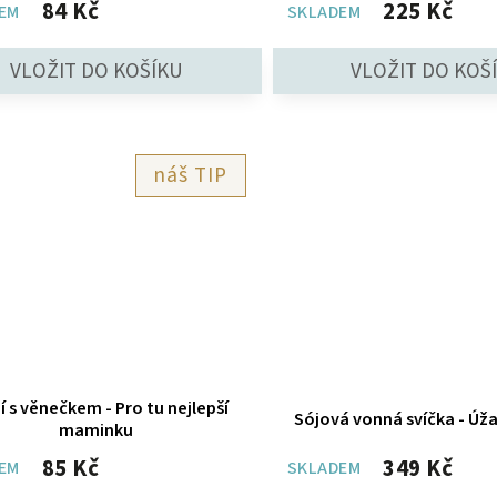
84 Kč
225 Kč
EM
SKLADEM
TIP
í s věnečkem - Pro tu nejlepší
Sójová vonná svíčka - Ú
maminku
85 Kč
349 Kč
EM
SKLADEM