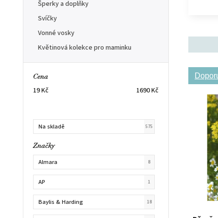
Šperky a doplňky
Svíčky
Vonné vosky
Květinová kolekce pro maminku
Dopor
Cena
19
Kč
1690
Kč
Na skladě
575
Značky
Almara
8
AP
1
Baylis & Harding
18