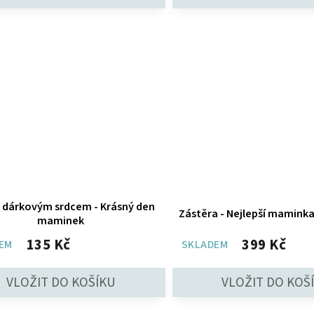
s dárkovým srdcem - Krásný den
Zástěra - Nejlepší maminka 
maminek
135 Kč
399 Kč
EM
SKLADEM