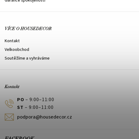
Garance spokojenosti
VÍCE O HOUSEDECOR
Kontakt
Velkoobchod
Soutěžíme a vyhráváme
Kontakt
PO
– 9:00–11:00
ST
– 9:00–11:00
podpora@housedecor.cz