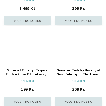
SKLADEM
SKLADEM
1 499 Kč
199 Kč
Somerset Toiletry - Tropical
Somerset Toiletry Ministry of
Fruits – Kokos & Limetka Mycí
Soap Tuhé mýdlo Thank you -
pěna na tělo, 140 ml
Sladký meloun, 200g
SKLADEM
SKLADEM
199 Kč
209 Kč