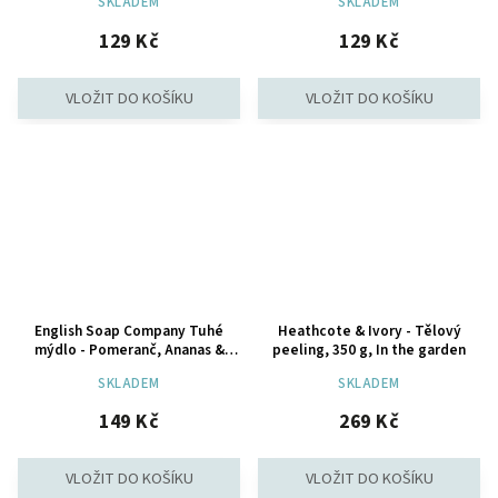
SKLADEM
SKLADEM
129 Kč
129 Kč
English Soap Company Tuhé
Heathcote & Ivory - Tělový
mýdlo - Pomeranč, Ananas &
peeling, 350 g, In the garden
Rebarbora, 190g
SKLADEM
SKLADEM
149 Kč
269 Kč