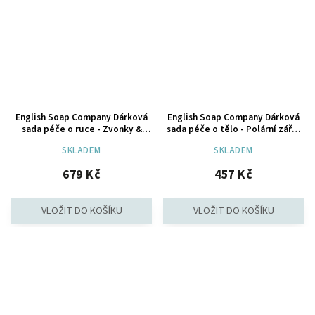
English Soap Company Dárková
English Soap Company Dárková
sada péče o ruce - Zvonky &
sada péče o tělo - Polární záře,
Jasmín, 3ks
3ks
SKLADEM
SKLADEM
679 Kč
457 Kč