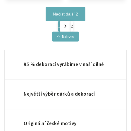
Načíst další 2
1
2
Nahoru
95 % dekorací vyrábíme v naší dílně
Největší výběr dárků a dekorací
Originální české motivy