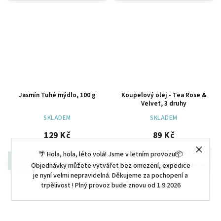
Jasmín Tuhé mýdlo, 100 g
Koupelový olej - Tea Rose &
Velvet, 3 druhy
SKLADEM
SKLADEM
129 Kč
89 Kč
Koupelový olej - Tea Rose & Velvet, 3 druhy B
🌴 Hola, hola, léto volá! Jsme v letním provozu📦
Objednávky můžete vytvářet bez omezení, expedice
Koupelový olej - Tea Rose & Velvet, 3 druhy C
je nyní velmi nepravidelná. Děkujeme za pochopení a
+ další
trpělivost ! Plný provoz bude znovu od 1.9.2026