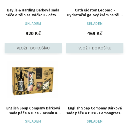
Baylis & Harding Dárková sada
Cath Kidston Leopard -
péče o tělo se svíčkou - Zázvor,
Hydratační gelový krém na tělo,
Citron & Bazalka, 6ks
300 ml
SKLADEM
SKLADEM
920 Kč
469 Kč
English Soap Company Dárková
English Soap Company Dárková
sada péče o ruce - Jasmín &
sada péče o ruce - Lemongrass &
Broskev, 3ks
Limetka, 3ks
SKLADEM
SKLADEM