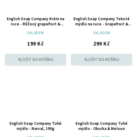
English Soap Company Krém na
English Soap Company Tekuté
ruce - Růžový grapefruit &
mýdlo na ruce - Grapefruit &
Broskev, 75ml
Lilie, 500ml
SKLADEM
SKLADEM
199 Kč
299 Kč
English Soap Company Tuhé
English Soap Company Tuhé
mýdlo - Narval, 190g
mýdlo - Okurka & Meloun