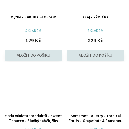
Mýdlo - SAKURA BLOSSOM
Olej - RÝMIČKA
SKLADEM
SKLADEM
179 Kč
229 Kč
Sada miniatur produktů - Sweet
Somerset Toiletry - Tropical
Tobacco - Sladký tabák, 5ks
Fruits – Grapefruit & Pomeranč
18.21 Man Made
Mycí pěna na tělo, 140 ml