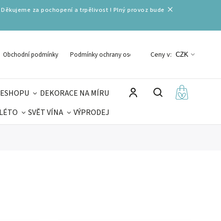
 Děkujeme za pochopení a trpělivost ! Plný provoz bude
Ceny v:
Obchodní podmínky
Podmínky ochrany osobních údajů
CZK
 ESHOPU
DEKORACE NA MÍRU
 LÉTO
SVĚT VÍNA
VÝPRODEJ
DELIKATESY
VELIKONOCE
MIKULÁŠ