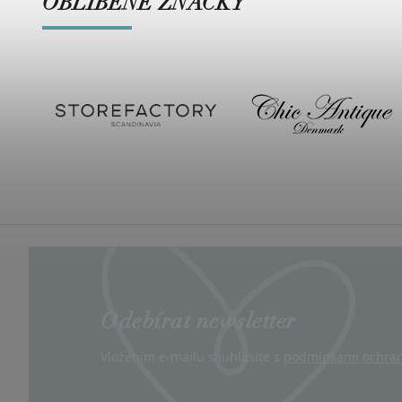
OBLÍBENÉ ZNAČKY
Odebírat newsletter
Vložením e-mailu souhlasíte s
podmínkami ochran