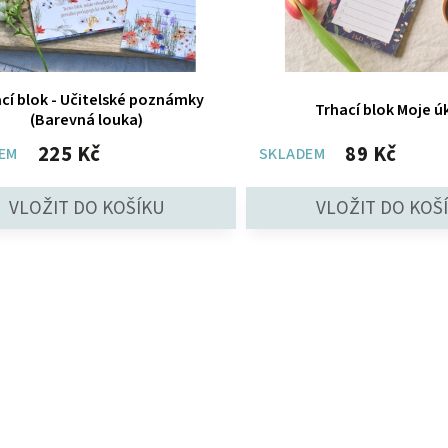
cí blok - Učitelské poznámky
Trhací blok Moje ú
(Barevná louka)
225 Kč
89 Kč
EM
SKLADEM