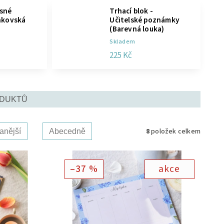
asné
Trhací blok -
enkovská
Učitelské poznámky
(Barevná louka)
Skladem
225 Kč
ODUKTŮ
8
položek celkem
anější
Abecedně
–37 %
akce