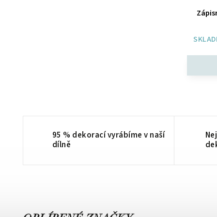
Zápis
SKLAD
95 % dekorací vyrábíme v naší
Nej
dílně
de