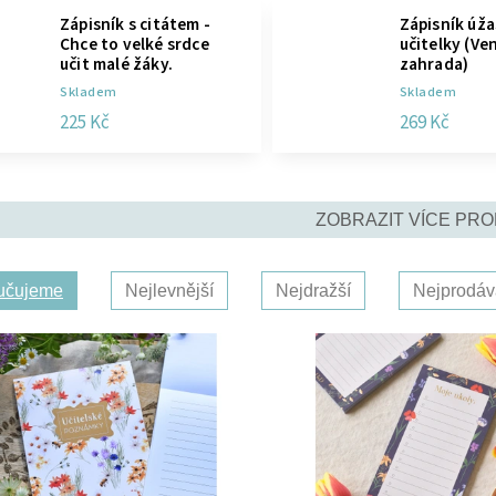
Zápisník s citátem -
Zápisník úž
Chce to velké srdce
učitelky (V
učit malé žáky.
zahrada)
Skladem
Skladem
225 Kč
269 Kč
ZOBRAZIT VÍCE PR
učujeme
Nejlevnější
Nejdražší
Nejprodáv