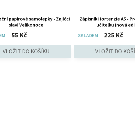
ční papírové samolepky - Zajíčci
Zápisník Hortenzie A5 - P
slaví Velikonoce
učitelku (nová edi
55 Kč
225 Kč
EM
SKLADEM