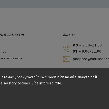
 HOUSEDECOR
Kontakt
PO
– 9:00–11:00
ST
– 9:00–11:00
chod
me a vyhráváme
podpora@housedeco
 a reklam, poskytování funkcí sociálních médií a analýze naší
e soubory cookies. Více informací
zde
.
Vytvořil Shoptet