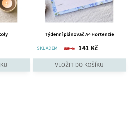
koly
Týdenní plánovač A4 Hortenzie
141 Kč
SKLADEM
225 Kč