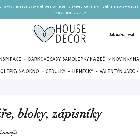
ednávky můžete vytvářet bez omezení, expedice je nyní velmi nepravidelná.
znovu od 1.9.2026
Jak nakupovat
INSPIRACE
DÁRKOVÉ SADY
SAMOLEPKY NA ZEĎ
NOVINKY NA
OLEPKY NA OKNO
CEDULKY
HRNEČKY
VALENTÝN
JARO -
OLÁ
PRO DĚTI
DOPLŇKY
PARFUMERIE
BYDLENÍ
MAMINEK
TIPY NA LÉTO
ře, bloky, zápisníky
ávanější