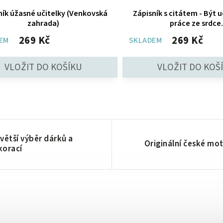
ník úžasné učitelky (Venkovská
Zápisník s citátem - Být u
zahrada)
práce ze srdce.
269 Kč
269 Kč
EM
SKLADEM
větší výběr dárků a
Originální české mot
korací