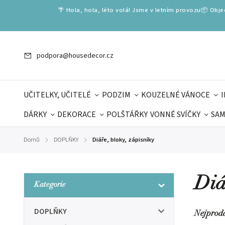
🌴 Hola, hola, léto volá! Jsme v letním provozu📦 Obj
podpora@housedecor.cz
UČITELKY, UČITELÉ
PODZIM
KOUZELNÉ VÁNOCE
DÁRKY
DEKORACE
POLŠTÁŘKY
VONNÉ SVÍČKY
SAM
SLOVENSKÉ SPECIÁLY
DÁRKOVÉ VOUCHERY
ŠKOLA V
Domů
DOPLŇKY
Diáře, bloky, zápisníky
/
/
DÁRKY KE DNI OTCŮ
DEN 
Diá
Kategorie
DOPLŇKY
Nejprod