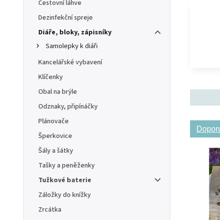
Cestovní láhve
Dezinfekční spreje
Diáře, bloky, zápisníky
Samolepky k diáři
Kancelářské vybavení
Klíčenky
Obal na brýle
Odznaky, připínáčky
Plánovače
Dopor
Šperkovice
Šály a šátky
Tašky a peněženky
Tužkové baterie
Záložky do knížky
Zrcátka