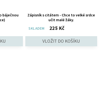
ro báječnou
Zápisník s citátem - Chce to velké srdce
ce)
učit malé žáky.
225 Kč
SKLADEM