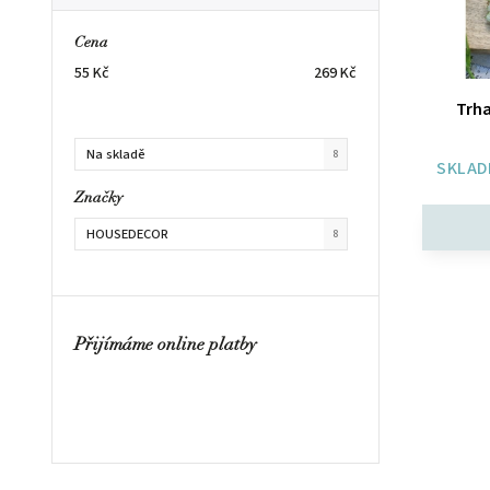
Cena
55
Kč
269
Kč
Trha
Na skladě
8
SKLAD
Značky
HOUSEDECOR
8
Přijímáme online platby