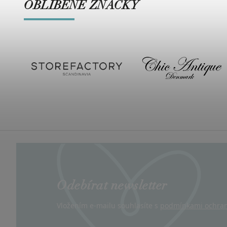
OBLÍBENÉ ZNAČKY
Odebírat newsletter
Vložením e-mailu souhlasíte s
podmínkami ochran