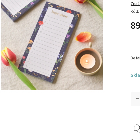
Znač
Kód:
89
Detai
Skl