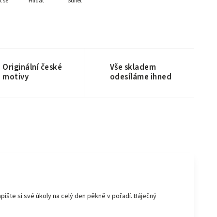
t se
Hlídat
Sdílet
Originální české
Vše skladem
motivy
odesíláme ihned
ište si své úkoly na celý den pěkně v pořadí. Báječný