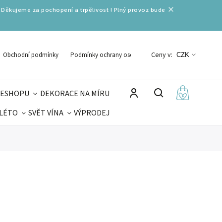
 Děkujeme za pochopení a trpělivost ! Plný provoz bude
Ceny v:
Obchodní podmínky
Podmínky ochrany osobních údajů
CZK
 ESHOPU
DEKORACE NA MÍRU
 LÉTO
SVĚT VÍNA
VÝPRODEJ
DELIKATESY
VELIKONOCE
MIKULÁŠ