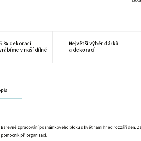
Zepta
5 % dekorací
Největší výběr dárků
yrábíme v naší dílně
a dekorací
pis
Barevné zpracování poznámkového bloku s květinami hned rozzáří den. Zap
pomocník při organizaci.