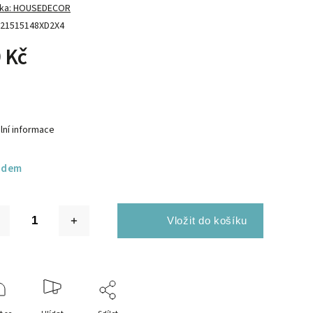
ka:
HOUSEDECOR
21515148XD2X4
 Kč
lní informace
adem