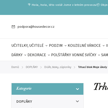
🌴 Hola, hola, léto volá! Jsme v letním provozu📦 Obj
podpora@housedecor.cz
UČITELKY, UČITELÉ
PODZIM
KOUZELNÉ VÁNOCE
DÁRKY
DEKORACE
POLŠTÁŘKY
VONNÉ SVÍČKY
SAM
SLOVENSKÉ SPECIÁLY
DÁRKOVÉ VOUCHERY
ŠKOLA V
Domů
DOPLŇKY
Diáře, bloky, zápisníky
Trhací blok Moje úkoly
/
/
/
DÁRKY KE DNI OTCŮ
DEN 
Trh
Kategorie
DOPLŇKY