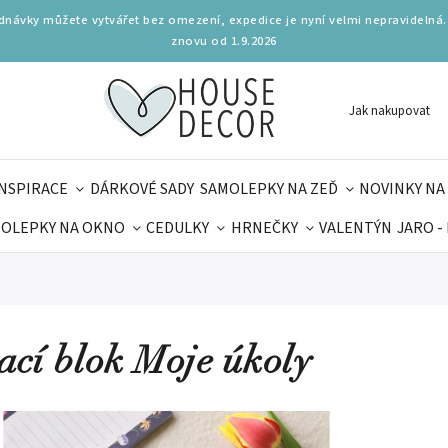
ednávky můžete vytvářet bez omezení, expedice je nyní velmi nepravidelná.
znovu od 1.9.2026
Jak nakupovat
INSPIRACE
DÁRKOVÉ SADY
SAMOLEPKY NA ZEĎ
NOVINKY NA
OLEPKY NA OKNO
CEDULKY
HRNEČKY
VALENTÝN
JARO -
OLÁ
PRO DĚTI
DOPLŇKY
PARFUMERIE
BYDLENÍ
MAMINEK
TIPY NA LÉTO
ací blok Moje úkoly