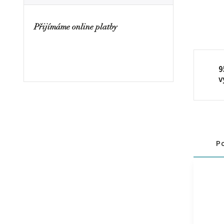
Přijímáme online platby
9
v
Po