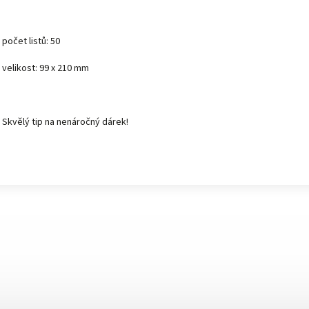
počet listů: 50
velikost: 99 x 210 mm
Skvělý tip na nenáročný dárek!