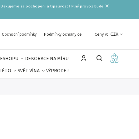
 Děkujeme za pochopení a trpělivost ! Plný provoz bude
Ceny v:
Obchodní podmínky
Podmínky ochrany osobních údajů
CZK
 ESHOPU
DEKORACE NA MÍRU
 LÉTO
SVĚT VÍNA
VÝPRODEJ
DELIKATESY
VELIKONOCE
MIKULÁŠ