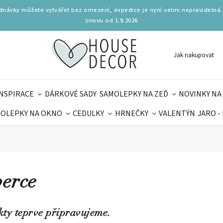
ednávky můžete vytvářet bez omezení, expedice je nyní velmi nepravidelná.
znovu od 1.9.2026
Jak nakupovat
INSPIRACE
DÁRKOVÉ SADY
SAMOLEPKY NA ZEĎ
NOVINKY NA
OLEPKY NA OKNO
CEDULKY
HRNEČKY
VALENTÝN
JARO -
OLÁ
PRO DĚTI
DOPLŇKY
PARFUMERIE
BYDLENÍ
MAMINEK
TIPY NA LÉTO
erce
ty teprve připravujeme.