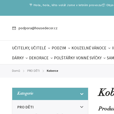
🌴 Hola, hola, léto volá! Jsme v letním provozu📦 Obj
podpora@housedecor.cz
UČITELKY, UČITELÉ
PODZIM
KOUZELNÉ VÁNOCE
DÁRKY
DEKORACE
POLŠTÁŘKY
VONNÉ SVÍČKY
SAM
SLOVENSKÉ SPECIÁLY
DÁRKOVÉ VOUCHERY
ŠKOLA V
Domů
PRO DĚTI
Koberce
/
/
DÁRKY KE DNI OTCŮ
DEN 
Kob
Kategorie
PRO DĚTI
Produk