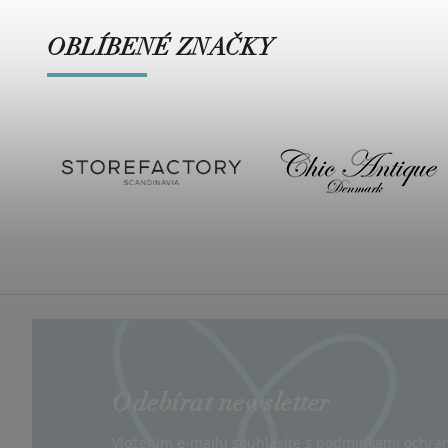
OBLÍBENÉ ZNAČKY
Odebírat newsletter
Vložením e-mailu souhlasíte s
podmínkami ochran