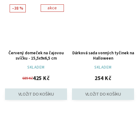
akce
–38 %
Červený domeček na čajovou
Dárková sada vonných tyčinek na
svíčku - 15,5x9x6,5 cm
Halloween
SKLADEM
SKLADEM
425 Kč
254 Kč
689 Kč