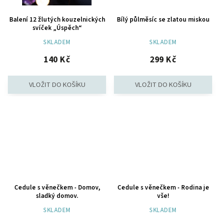
Balení 12 žlutých kouzelnických
Bílý půlměsíc se zlatou miskou
svíček „Úspěch“
SKLADEM
SKLADEM
140 Kč
299 Kč
Cedule s věnečkem - Domov,
Cedule s věnečkem - Rodina je
sladký domov.
vše!
SKLADEM
SKLADEM