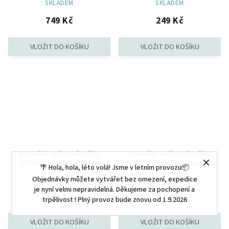
SKLADEM
SKLADEM
749 Kč
249 Kč
Domeček na čajové svíčky
Domeček na čajové svíčky
7x7x14 cm šedá keramika
9x10x19 cm béžový keramika
🌴 Hola, hola, léto volá! Jsme v letním provozu📦
SKLADEM
SKLADEM
Objednávky můžete vytvářet bez omezení, expedice
je nyní velmi nepravidelná. Děkujeme za pochopení a
279 Kč
439 Kč
trpělivost ! Plný provoz bude znovu od 1.9.2026