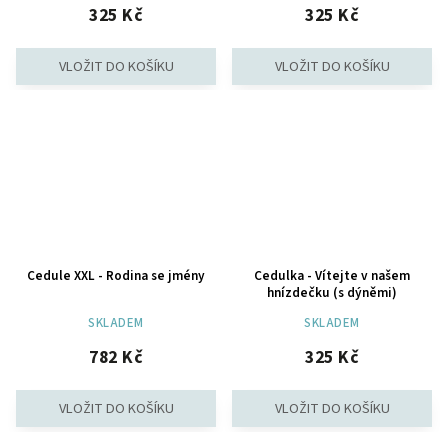
325 Kč
325 Kč
Cedule XXL - Rodina se jmény
Cedulka - Vítejte v našem
hnízdečku (s dýněmi)
SKLADEM
SKLADEM
782 Kč
325 Kč