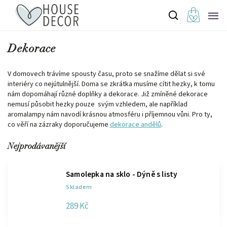
Dekorace
V domovech trávíme spousty času, proto se snažíme dělat si své
interiéry co nejútulnější. Doma se zkrátka musíme cítit hezky, k tomu
nám dopomáhají různé doplňky a dekorace. Již zmíněné dekorace
nemusí působit hezky pouze svým vzhledem, ale například
aromalampy nám navodí krásnou atmosféru i příjemnou vůni. Pro ty,
co věří na zázraky doporučujeme
dekorace andělů
.
Nejprodávanější
Samolepka na sklo - Dýně s listy
Skladem
289 Kč