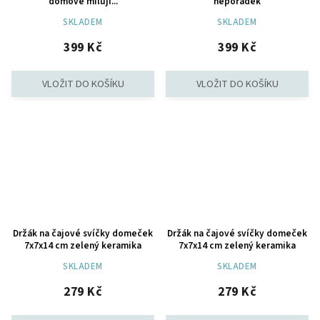
domově miluji...
nepořádek
SKLADEM
SKLADEM
399 Kč
399 Kč
Držák na čajové svíčky domeček
Držák na čajové svíčky domeček
7x7x14 cm zelený keramika
7x7x14 cm zelený keramika
SKLADEM
SKLADEM
279 Kč
279 Kč