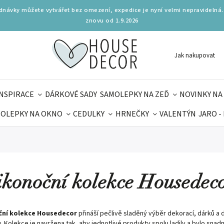
ednávky můžete vytvářet bez omezení, expedice je nyní velmi nepravidelná.
znovu od 1.9.2026
Jak nakupovat
INSPIRACE
DÁRKOVÉ SADY
SAMOLEPKY NA ZEĎ
NOVINKY NA
OLEPKY NA OKNO
CEDULKY
HRNEČKY
VALENTÝN
JARO -
OLÁ
PRO DĚTI
DOPLŇKY
PARFUMERIE
BYDLENÍ
MAMINEK
TIPY NA LÉTO
ikonoční kolekce Housedec
ční kolekce Housedecor
přináší pečlivě sladěný výběr dekorací, dárků a 
 Kolekce je navržena tak, aby jednotlivé produkty spolu ladily a bylo snadné