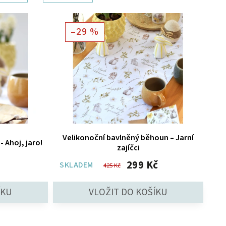
–29 %
Velikonoční bavlněný běhoun – Jarní
- Ahoj, jaro!
zajíčci
299 Kč
SKLADEM
425 Kč