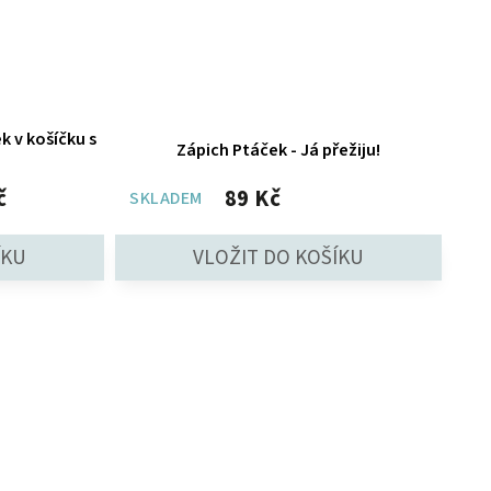
k v košíčku s
Zápich Ptáček - Já přežiju!
č
89 Kč
SKLADEM