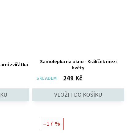
Samolepka na okno - Králíček mezi
arní zvířátka
květy
249 Kč
SKLADEM
–17 %