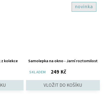
novinka
k z kolekce
Samolepka na okno - Jarní roztomilost
249 Kč
SKLADEM