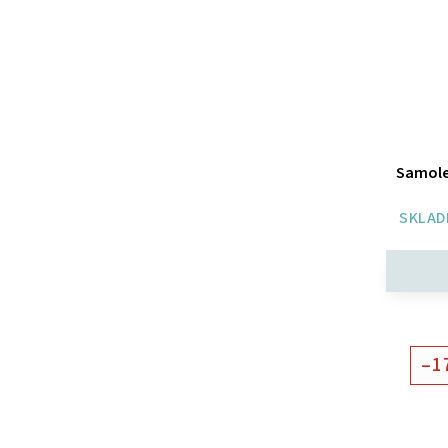
Samole
SKLAD
–1