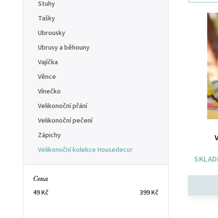
Stuhy
Tašky
Ubrousky
Ubrusy a běhouny
Vajíčka
Věnce
Vínečko
Velikonoční přání
Velikonoční pečení
Zápichy
Velikonoční kolekce Housedecor
SKLAD
Cena
49
Kč
399
Kč