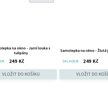
lepka na okno - Jarní louka s
Samolepka na okno - Žlutá j
tulipány
249 Kč
249 Kč
EM
SKLADEM