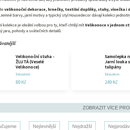
zde
velikonoční dekorace, hrnečky, textilní doplňky, stuhy, vínečka i
 Jemné barvy, jarní motivy a typický styl Housedecor dávají kolekci jednot
í kolekce je ideální volbou pro ty, kteří chtějí mít
Velikonoce v jednom st
 jara, pohody a svátečních detailů.
ávanější
Velikonoční stuha -
Samolepka n
ŽLUTÁ (Veselé
Jarní louka 
Velikonoce)
tulipány
Skladem
Skladem
89 Kč
249 Kč
ZOBRAZIT VÍCE PR
učujeme
Nejlevnější
Nejdražší
Nejprodáv