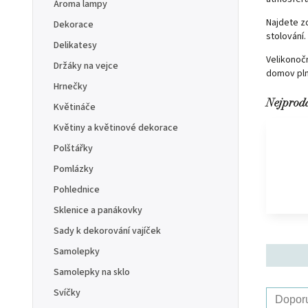
Aroma lampy
Najdete 
Dekorace
stolování.
Delikatesy
Velikonočn
Držáky na vejce
domov plný
Hrnečky
Nejprod
Květináče
Květiny a květinové dekorace
Polštářky
Pomlázky
Pohlednice
Sklenice a panákovky
Sady k dekorování vajíček
Samolepky
Samolepky na sklo
Svíčky
Dopor