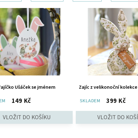
Vajíčko Ušáček se jménem
Zajíc z velikonoční kolekce 
149 Kč
399 Kč
EM
SKLADEM