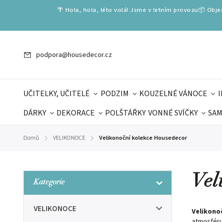
🌴 Hola, hola, léto volá! Jsme v letním provozu📦 Obj
podpora@housedecor.cz
UČITELKY, UČITELÉ
PODZIM
KOUZELNÉ VÁNOCE
DÁRKY
DEKORACE
POLŠTÁŘKY
VONNÉ SVÍČKY
SAM
SLOVENSKÉ SPECIÁLY
DÁRKOVÉ VOUCHERY
ŠKOLA V
Domů
VELIKONOCE
Velikonoční kolekce Housedecor
/
/
DÁRKY KE DNI OTCŮ
DEN 
Vel
Kategorie
VELIKONOCE
Velikono
atmosféru.