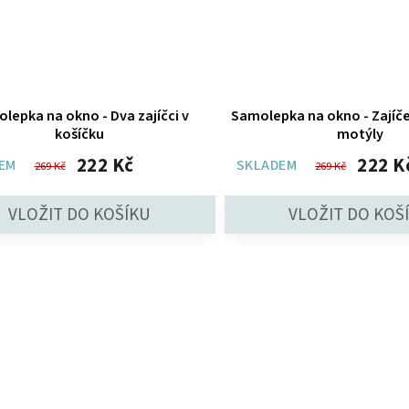
lepka na okno - Dva zajíčci v
Samolepka na okno - Zajíče
košíčku
motýly
222 Kč
222 K
EM
SKLADEM
269 Kč
269 Kč