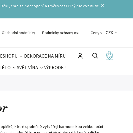
 Děkujeme za pochopení a trpělivost ! Plný provoz bude
Ceny v:
Obchodní podmínky
Podmínky ochrany osobních údajů
CZK
 ESHOPU
DEKORACE NA MÍRU
 LÉTO
SVĚT VÍNA
VÝPRODEJ
DELIKATESY
VELIKONOCE
MIKULÁŠ
or
doplňků, které společně vytvářejí harmonickou velikonoční
 z nich vytvořit krásnou jarní výzdobu i dárkové balíčky.