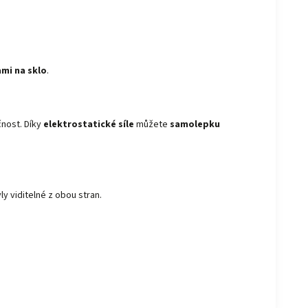
mi na sklo
.
čnost. Díky
elektrostatické síle
můžete
samolepku
ly viditelné z obou stran.