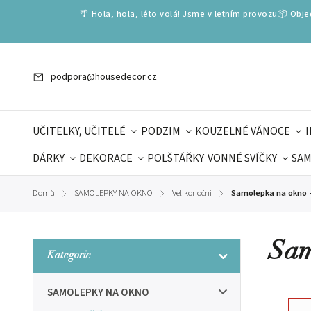
🌴 Hola, hola, léto volá! Jsme v letním provozu📦 Obj
podpora@housedecor.cz
UČITELKY, UČITELÉ
PODZIM
KOUZELNÉ VÁNOCE
DÁRKY
DEKORACE
POLŠTÁŘKY
VONNÉ SVÍČKY
SAM
SLOVENSKÉ SPECIÁLY
DÁRKOVÉ VOUCHERY
ŠKOLA V
Domů
SAMOLEPKY NA OKNO
Velikonoční
Samolepka na okno -
/
/
/
DÁRKY KE DNI OTCŮ
DEN 
Sam
Kategorie
SAMOLEPKY NA OKNO