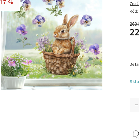
17 %
Znač
Kód:
269 
22
Detai
Skl