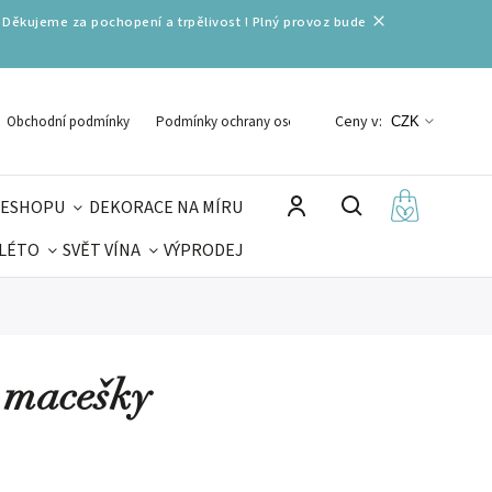
 Děkujeme za pochopení a trpělivost ! Plný provoz bude
Ceny v:
Obchodní podmínky
Podmínky ochrany osobních údajů
CZK
 ESHOPU
DEKORACE NA MÍRU
 LÉTO
SVĚT VÍNA
VÝPRODEJ
DELIKATESY
VELIKONOCE
MIKULÁŠ
 macešky