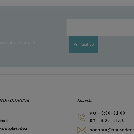
y osobních údajů
Přihlásit se
 HOUSEDECOR
Kontakt
PO
– 9:00–11:00
ST
– 9:00–11:00
chod
me a vyhráváme
podpora@housedeco