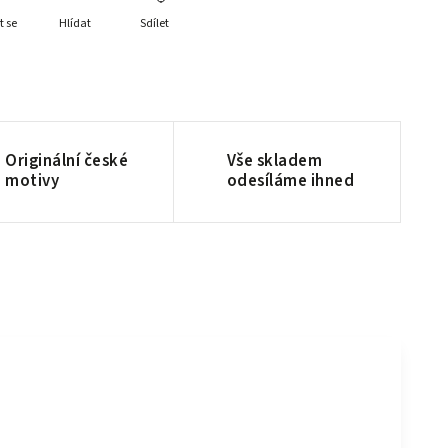
t se
Hlídat
Sdílet
Originální české
Vše skladem
motivy
odesíláme ihned