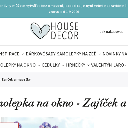
ednávky můžete vytvářet bez omezení, expedice je nyní velmi nepravidelná.
znovu od 1.9.2026
Jak nakupovat
INSPIRACE
DÁRKOVÉ SADY
SAMOLEPKY NA ZEĎ
NOVINKY NA
OLEPKY NA OKNO
CEDULKY
HRNEČKY
VALENTÝN
JARO -
OLÁ
PRO DĚTI
DOPLŇKY
PARFUMERIE
BYDLENÍ
 Zajíček a macešky
MAMINEK
TIPY NA LÉTO
olepka na okno - Zajíček a