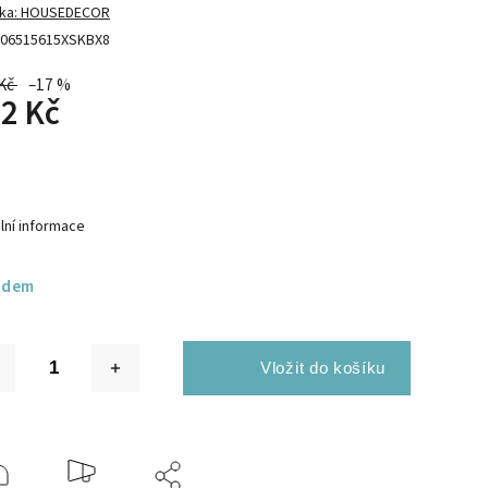
ka:
HOUSEDECOR
06515615XSKBX8
Kč
–17 %
2 Kč
lní informace
adem