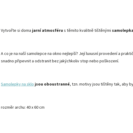
Vytvořte si doma
jarní atmosféru
s těmito kvalitně tištěnými
samolepka
A co je na naší samolepce na okno nejlepší? Její
luxusní provedení
a prakti
snadno připevnit a odstranit bez jakýchkoliv stop nebo poškození.
Samolepky na sklo
jsou oboustranné
, tzn.
motivy
jsou tištěny tak, aby by
rozměr archu: 40 x 60 cm