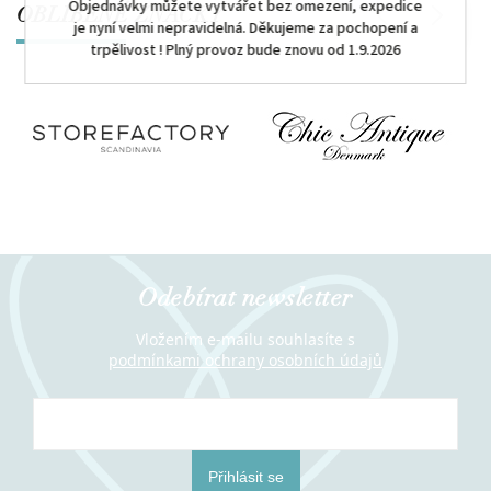
Objednávky můžete vytvářet bez omezení, expedice
OBLÍBENÉ ZNAČKY
Previous
Next
je nyní velmi nepravidelná. Děkujeme za pochopení a
trpělivost ! Plný provoz bude znovu od 1.9.2026
Odebírat newsletter
Vložením e-mailu souhlasíte s
podmínkami ochrany osobních údajů
Přihlásit se