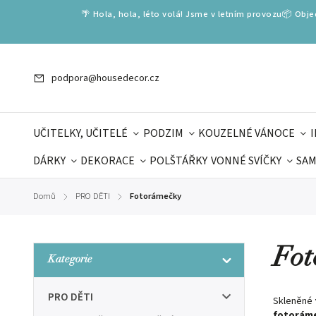
🌴 Hola, hola, léto volá! Jsme v letním provozu📦 Obj
podpora@housedecor.cz
UČITELKY, UČITELÉ
PODZIM
KOUZELNÉ VÁNOCE
DÁRKY
DEKORACE
POLŠTÁŘKY
VONNÉ SVÍČKY
SAM
SLOVENSKÉ SPECIÁLY
DÁRKOVÉ VOUCHERY
ŠKOLA V
Domů
PRO DĚTI
Fotorámečky
/
/
DÁRKY KE DNI OTCŮ
DEN 
Fot
Kategorie
PRO DĚTI
Skleněné
fotorám