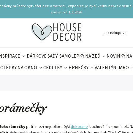
ednávky můžete vytvářet bez omezení, expedice je nyní velmi nepravidelná.
znovu od 1.9.2026
Jak nakupovat
INSPIRACE
DÁRKOVÉ SADY
SAMOLEPKY NA ZEĎ
NOVINKY NA
OLEPKY NA OKNO
CEDULKY
HRNEČKY
VALENTÝN
JARO -
OLÁ
PRO DĚTI
DOPLŇKY
PARFUMERIE
BYDLENÍ
MAMINEK
TIPY NA LÉTO
orámečky
fotorámečky
patří mezi nejoblíbenější
dekorace
k uchování vzpomínek. Na
ečků
. Velmi vyhledávaným je například dřevěný fotorámeček ''láska''. Vyzdob