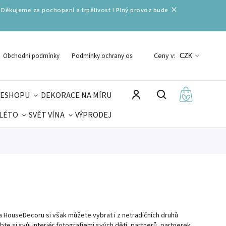
 Děkujeme za pochopení a trpělivost ! Plný provoz bude
Ceny v:
Obchodní podmínky
Podmínky ochrany osobních údajů
CZK
 ESHOPU
DEKORACE NA MÍRU
 LÉTO
SVĚT VÍNA
VÝPRODEJ
DELIKATESY
VELIKONOCE
MIKULÁŠ
 HouseDecoru si však můžete vybrat i z netradičních druhů
te si svůj interiér fotografiemi svých dětí, partnerů, partnerek,