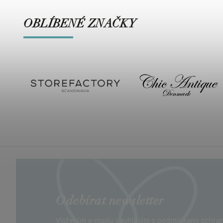
OBLÍBENÉ ZNAČKY
Odebírat newsletter
Vložením e-mailu souhlasíte s
podmínkami ochran