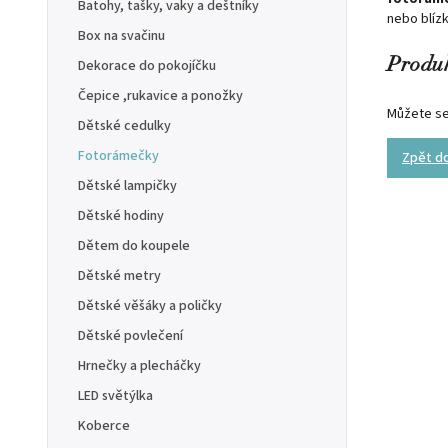
Batohy, tašky, vaky a deštníky
nebo blízk
Box na svačinu
Dekorace do pokojíčku
Produk
Čepice ,rukavice a ponožky
Můžete se 
Dětské cedulky
Fotorámečky
Zpět d
Dětské lampičky
Dětské hodiny
Dětem do koupele
Dětské metry
Dětské věšáky a poličky
Dětské povlečení
Hrnečky a plecháčky
LED světýlka
Koberce