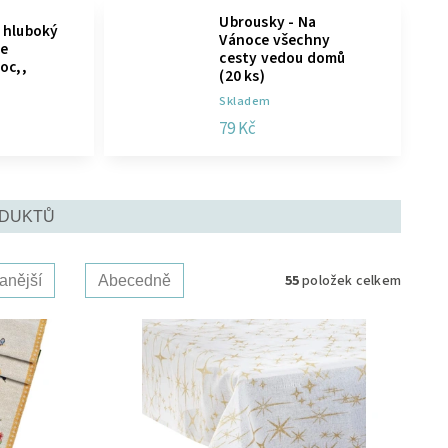
Ubrousky - Na
 hluboký
Vánoce všechny
ce
cesty vedou domů
oc,,
(20 ks)
Skladem
79 Kč
ODUKTŮ
55
položek celkem
anější
Abecedně