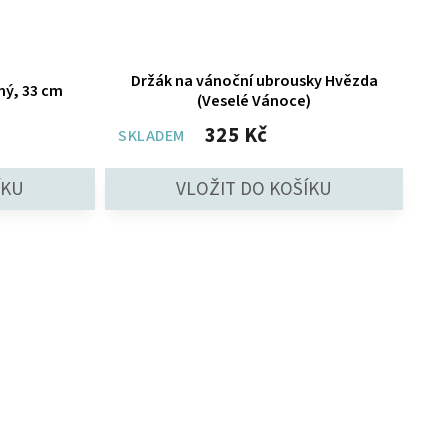
Držák na vánoční ubrousky Hvězda
rný, 33 cm
(Veselé Vánoce)
325 Kč
SKLADEM