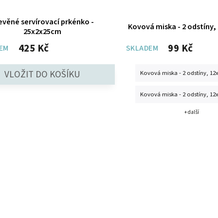
evěné servírovací prkénko -
Kovová miska - 2 odstíny
25x2x25cm
425 Kč
99 Kč
EM
SKLADEM
Kovová miska - 2 odstíny, 1
Kovová miska - 2 odstíny, 1
+ další