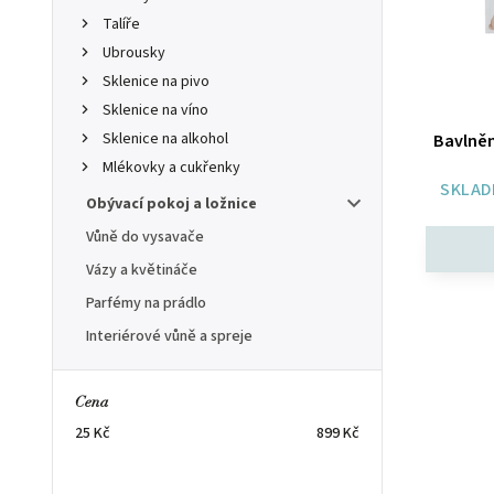
Talíře
Ubrousky
Sklenice na pivo
Sklenice na víno
Sklenice na alkohol
Bavlněn
Mlékovky a cukřenky
SKLAD
Obývací pokoj a ložnice
Vůně do vysavače
Vázy a květináče
Parfémy na prádlo
Interiérové vůně a spreje
Cena
25
Kč
899
Kč