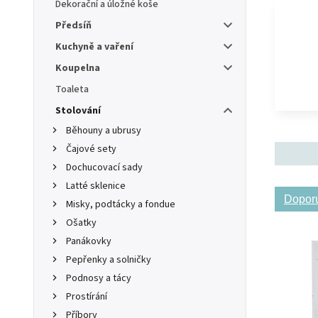
Dekorační a úložné koše
Předsíň
Kuchyně a vaření
Koupelna
Toaleta
Stolování
Běhouny a ubrusy
Čajové sety
Dochucovací sady
Latté sklenice
Dopor
Misky, podtácky a fondue
Ošatky
Panákovky
Pepřenky a solničky
Podnosy a tácy
Prostírání
Příbory