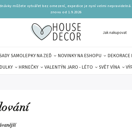
ednávky můžete vytvářet bez omezení, expedice je nyní velmi nepravidelná.
znovu od 1.9.2026
Jak nakupovat
SADY
SAMOLEPKY NA ZEĎ
NOVINKY NA ESHOPU
DEKORACE 
DULKY
HRNEČKY
VALENTÝN
JARO - LÉTO
SVĚT VÍNA
VÝ
PLŇKY
PARFUMERIE
BYDLENÍ
DELIKATESY
KOUZE
MAMINEK
TIPY NA LÉTO
lování
ávanější