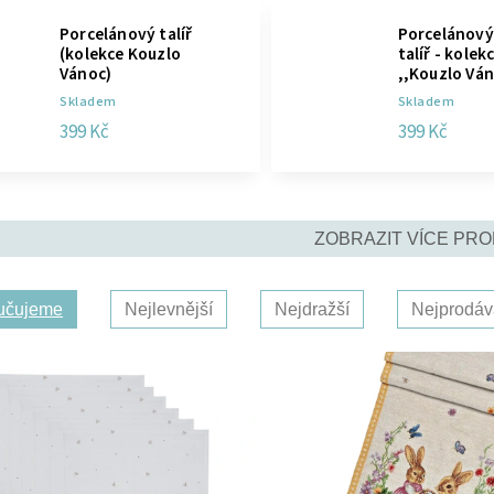
Porcelánový talíř
Porcelánový
(kolekce Kouzlo
talíř - kolek
Vánoc)
,,Kouzlo Ván
Skladem
Skladem
399 Kč
399 Kč
ZOBRAZIT VÍCE PR
učujeme
Nejlevnější
Nejdražší
Nejprodáv