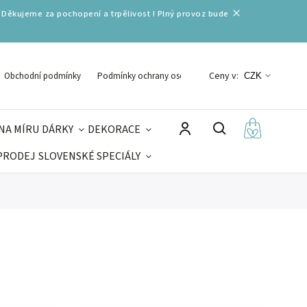
 Děkujeme za pochopení a trpělivost ! Plný provoz bude
Ceny v:
Obchodní podmínky
Podmínky ochrany osobních údajů
CZK
NA MÍRU
DÁRKY
DEKORACE
PRODEJ
SLOVENSKÉ SPECIÁLY
LNÉ VÁNOCE
VELIKONOCE
MIKULÁŠ