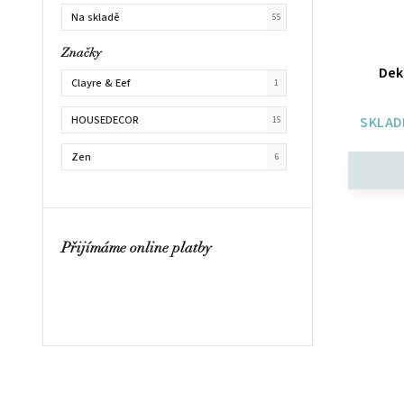
Na skladě
55
Značky
Dek
Clayre & Eef
1
HOUSEDECOR
SKLAD
15
Zen
6
Přijímáme online platby