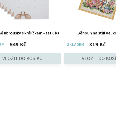
é ubrousky s králíčkem - set 6 ks
Běhoun na stůl Veli
549 Kč
319 Kč
EM
SKLADEM