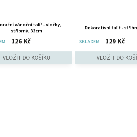
orační vánoční talíř - vločky,
Dekorativní talíř - stříb
stříbrný, 33cm
126 Kč
129 Kč
EM
SKLADEM