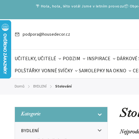
🌴 Hola, hola, léto volá! Jsme v letním provozu📦 Obj
podpora@housedecor.cz
UČITELKY, UČITELÉ
PODZIM
INSPIRACE
DÁRKOVÉ 
POLŠTÁŘKY
VONNÉ SVÍČKY
SAMOLEPKY NA OKNO
CE
DÁRKOVÉ VOUCHERY
ŠKOLA VOLÁ
PRO DĚTI
DO
Domů
BYDLENÍ
Stolování
/
/
DÁRKY KE DNI OTCŮ
DEN 
Sto
Kategorie
BYDLENÍ
Nejprod