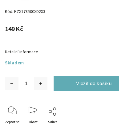
Kód:
KZX178500XD2X3
149 Kč
Detailní informace
Skladem
Zeptat se
Hlídat
Sdílet