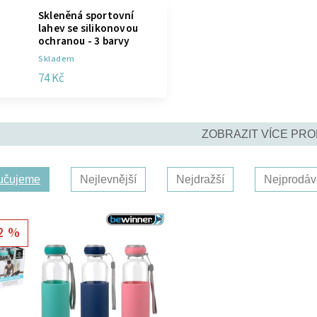
Skleněná sportovní
lahev se silikonovou
ochranou - 3 barvy
Skladem
74 Kč
ZOBRAZIT VÍCE PR
učujeme
Nejlevnější
Nejdražší
Nejprodáv
2 %