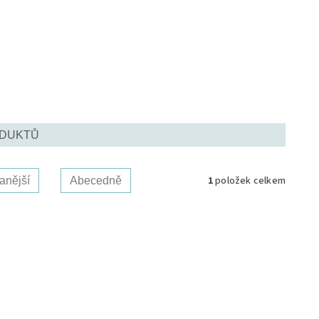
ODUKTŮ
1
položek celkem
anější
Abecedně