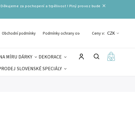
 Děkujeme za pochopení a trpělivost ! Plný provoz bude
Ceny v:
Obchodní podmínky
Podmínky ochrany osobních údajů
CZK
NA MÍRU
DÁRKY
DEKORACE
PRODEJ
SLOVENSKÉ SPECIÁLY
LNÉ VÁNOCE
VELIKONOCE
MIKULÁŠ