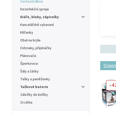
Cestovní láhve
Dezinfekční spreje
Diáře, bloky, zápisníky
Kancelářské vybavení
Klíčenky
Obal na brýle
Odznaky, připínáčky
Plánovače
Šperkovice
Dopor
Šály a šátky
Tašky a peněženky
–4
Tužkové baterie
Záložky do knížky
Zrcátka