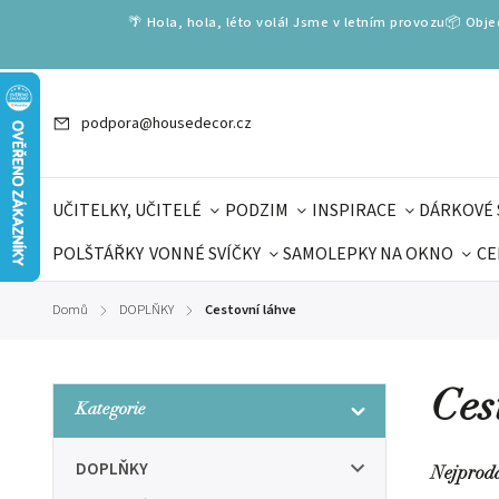
🌴 Hola, hola, léto volá! Jsme v letním provozu📦 Obj
podpora@housedecor.cz
UČITELKY, UČITELÉ
PODZIM
INSPIRACE
DÁRKOVÉ 
POLŠTÁŘKY
VONNÉ SVÍČKY
SAMOLEPKY NA OKNO
CE
DÁRKOVÉ VOUCHERY
ŠKOLA VOLÁ
PRO DĚTI
DO
Domů
DOPLŇKY
Cestovní láhve
/
/
DÁRKY KE DNI OTCŮ
DEN 
Ces
Kategorie
DOPLŇKY
Nejprod