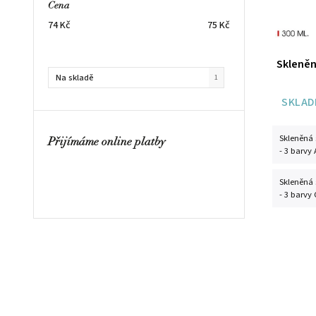
Cena
74
Kč
75
Kč
Skleněn
Na skladě
1
SKLAD
Skleněná 
Přijímáme online platby
- 3 barvy 
Skleněná 
- 3 barvy 