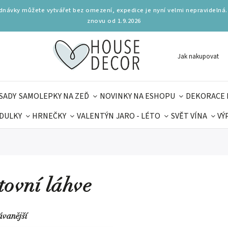
ednávky můžete vytvářet bez omezení, expedice je nyní velmi nepravidelná.
znovu od 1.9.2026
Jak nakupovat
SADY
SAMOLEPKY NA ZEĎ
NOVINKY NA ESHOPU
DEKORACE 
DULKY
HRNEČKY
VALENTÝN
JARO - LÉTO
SVĚT VÍNA
VÝ
PLŇKY
PARFUMERIE
BYDLENÍ
DELIKATESY
KOUZE
MAMINEK
TIPY NA LÉTO
tovní láhve
ávanější