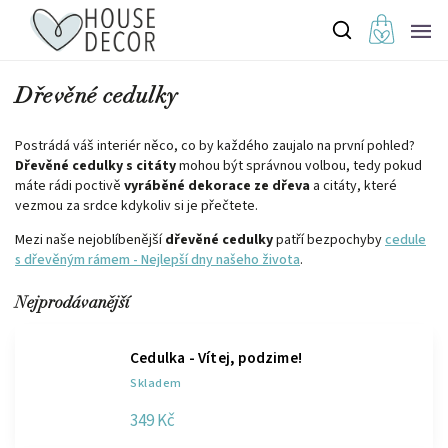
Dřevěné cedulky
Postrádá váš interiér něco, co by každého zaujalo na první pohled?
Dřevěné cedulky s citáty
mohou být správnou volbou, tedy pokud
máte rádi poctivě
vyráběné dekorace ze dřeva
a citáty, které
vezmou za srdce kdykoliv si je přečtete.
Mezi naše nejoblíbenější
dřevěné cedulky
patří bezpochyby
cedule
s dřevěným rámem - Nejlepší dny našeho života
.
Nejprodávanější
Cedulka - Vítej, podzime!
Skladem
349 Kč