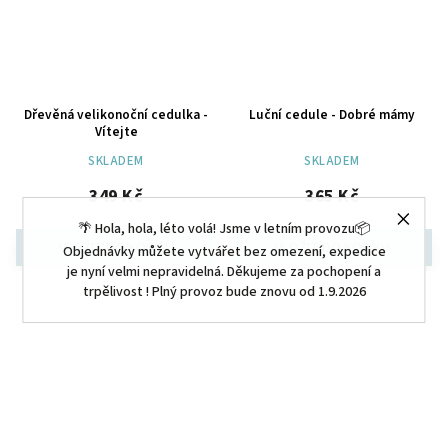
Dřevěná velikonoční cedulka -
Luční cedule - Dobré mámy
Vítejte
SKLADEM
SKLADEM
349 Kč
365 Kč
🌴 Hola, hola, léto volá! Jsme v letním provozu📦
Objednávky můžete vytvářet bez omezení, expedice
je nyní velmi nepravidelná. Děkujeme za pochopení a
trpělivost ! Plný provoz bude znovu od 1.9.2026