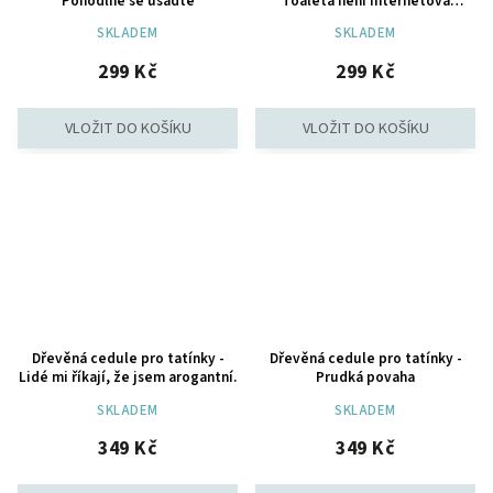
Pohodlně se usaďte
Toaleta není internetová
kavárna
SKLADEM
SKLADEM
299 Kč
299 Kč
Dřevěná cedule pro tatínky -
Dřevěná cedule pro tatínky -
Lidé mi říkají, že jsem arogantní.
Prudká povaha
SKLADEM
SKLADEM
349 Kč
349 Kč