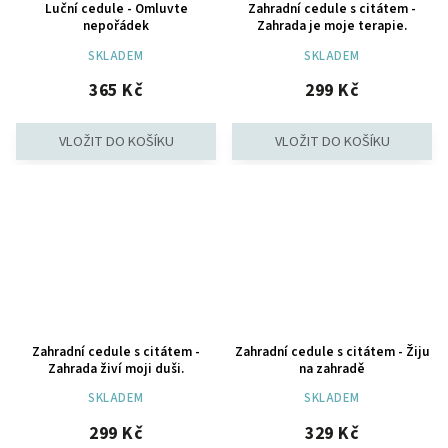
Luční cedule - Omluvte
Zahradní cedule s citátem -
nepořádek
Zahrada je moje terapie.
SKLADEM
SKLADEM
365 Kč
299 Kč
Zahradní cedule s citátem -
Zahradní cedule s citátem - Žiju
Zahrada živí moji duši.
na zahradě
SKLADEM
SKLADEM
299 Kč
329 Kč