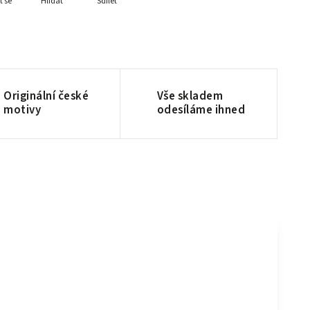
t se
Hlídat
Sdílet
Originální české
Vše skladem
motivy
odesíláme ihned