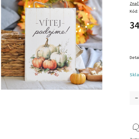
Znač
Kód:
34
Detai
Skl