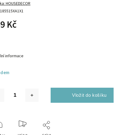
ka:
HOUSEDECOR
185515XA1X1
9 Kč
lní informace
adem