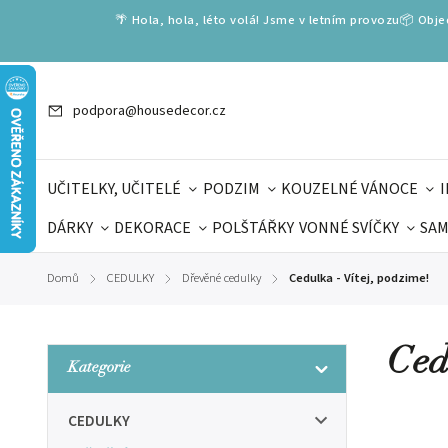
🌴 Hola, hola, léto volá! Jsme v letním provozu📦 Obj
podpora@housedecor.cz
UČITELKY, UČITELÉ
PODZIM
KOUZELNÉ VÁNOCE
DÁRKY
DEKORACE
POLŠTÁŘKY
VONNÉ SVÍČKY
SAM
SLOVENSKÉ SPECIÁLY
DÁRKOVÉ VOUCHERY
ŠKOLA V
Domů
CEDULKY
Dřevěné cedulky
Cedulka - Vítej, podzime!
/
/
/
DÁRKY KE DNI OTCŮ
DEN 
Ced
Kategorie
CEDULKY