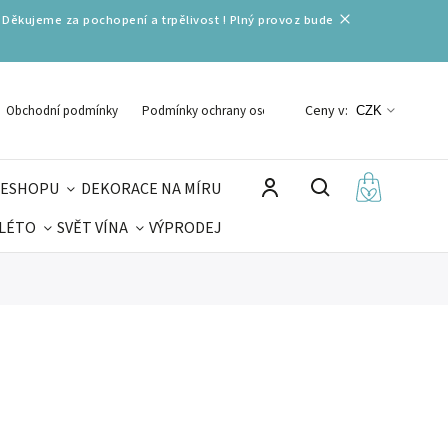
 Děkujeme za pochopení a trpělivost ! Plný provoz bude
Ceny v:
Obchodní podmínky
Podmínky ochrany osobních údajů
CZK
 ESHOPU
DEKORACE NA MÍRU
 LÉTO
SVĚT VÍNA
VÝPRODEJ
DELIKATESY
VELIKONOCE
MIKULÁŠ