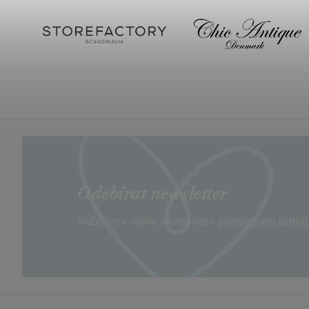
Odebírat newsletter
Vložením e-mailu souhlasíte s
podmínkami ochran