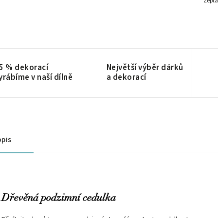
Zepta
5 % dekorací
Největší výběr dárků
yrábíme v naší dílně
a dekorací
pis
Dřevěná podzimní cedulka