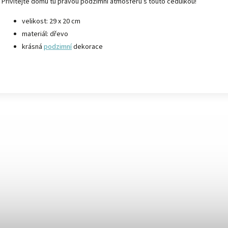
Přivítejte domů tu pravou podzimní atmosféru s touto cedulkou!
velikost: 29 x 20 cm
materiál: dřevo
krásná
podzimní
dekorace