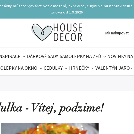
ednávky můžete vytvářet bez omezení, expedice je nyní velmi nepravidelná.
znovu od 1.9.2026
Jak nakupovat
INSPIRACE
DÁRKOVÉ SADY
SAMOLEPKY NA ZEĎ
NOVINKY NA
OLEPKY NA OKNO
CEDULKY
HRNEČKY
VALENTÝN
JARO -
OLÁ
PRO DĚTI
DOPLŇKY
PARFUMERIE
BYDLENÍ
MAMINEK
TIPY NA LÉTO
ulka - Vítej, podzime!