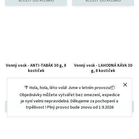
Vonný vosk - ANTI-TABÁK 30 g, 8
Vonný vosk - LAHODNÁ KÁVA 30
kostiček
g, 8 kostiček
SKLADEM
SKLADEM
🌴 Hola, hola, léto volá! Jsme v letním provozu📦
79 Kč
79 Kč
Objednávky můžete vytvářet bez omezení, expedice
je nyní velmi nepravidelná. Děkujeme za pochopení a
trpělivost ! Plný provoz bude znovu od 1.9.2026