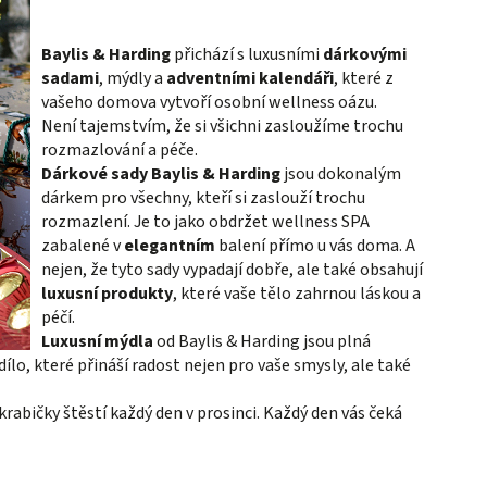
Baylis & Harding
přichází s luxusními
dárkovými
sadami
, mýdly a
adventními kalendáři
, které z
vašeho domova vytvoří osobní wellness oázu.
Není tajemstvím, že si všichni zasloužíme trochu
rozmazlování a péče.
Dárkové sady Baylis & Harding
jsou dokonalým
dárkem pro všechny, kteří si zaslouží trochu
rozmazlení. Je to jako obdržet wellness SPA
zabalené v
elegantním
balení přímo u vás doma. A
nejen, že tyto sady vypadají dobře, ale také obsahují
luxusní produkty
, které vaše tělo zahrnou láskou a
péčí.
Luxusní mýdla
od Baylis & Harding jsou plná
ílo, které přináší radost nejen pro vaše smysly, ale také
krabičky štěstí každý den v prosinci. Každý den vás čeká