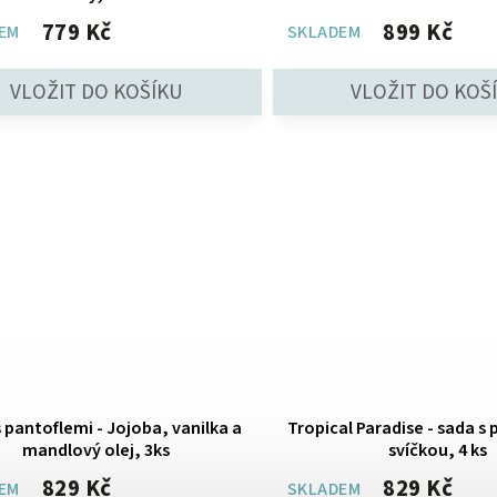
779 Kč
899 Kč
EM
SKLADEM
 pantoflemi - Jojoba, vanilka a
Tropical Paradise - sada s 
mandlový olej, 3ks
svíčkou, 4 ks
829 Kč
829 Kč
EM
SKLADEM