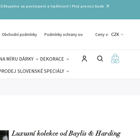
 Děkujeme za pochopení a trpělivost ! Plný provoz bude
Ceny v:
Obchodní podmínky
Podmínky ochrany osobních údajů
CZK
NA MÍRU
DÁRKY
DEKORACE
PRODEJ
SLOVENSKÉ SPECIÁLY
LNÉ VÁNOCE
VELIKONOCE
MIKULÁŠ
Luxusní kolekce od
Baylis & Harding