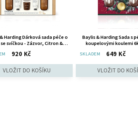
 & Harding Dárková sada péče o
Baylis & Harding Sada s pé
 se svíčkou - Zázvor, Citron &
koupelovými koulemi 6k
Bazalka, 6ks
království
920 Kč
649 Kč
EM
SKLADEM