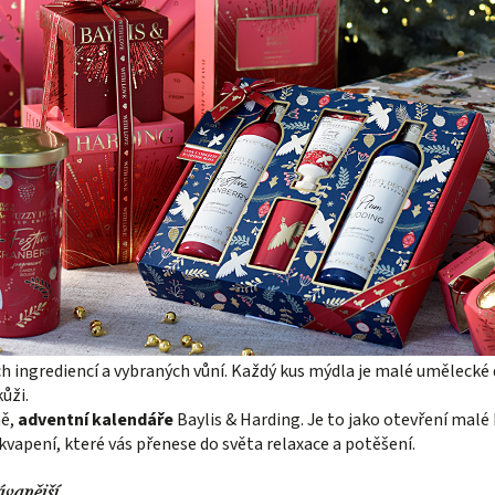
h ingrediencí a vybraných vůní. Každý kus mýdla je malé umělecké d
kůži.
ně,
adventní kalendáře
Baylis & Harding. Je to jako otevření malé 
kvapení, které vás přenese do světa relaxace a potěšení.
ávanější