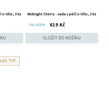
í o tělo, 3 ks
Midnight Cherry - sada s péčí o tělo, 3 ks
619 Kč
SKLADEM
TIP