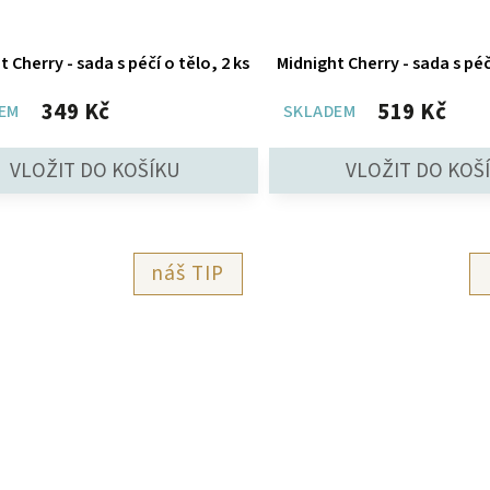
 Cherry - sada s péčí o tělo, 2 ks
Midnight Cherry - sada s péč
349 Kč
519 Kč
EM
SKLADEM
TIP