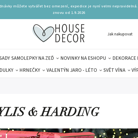
ednávky můžete vytvářet bez omezení, expedice je nyní velmi nepravidelná.
znovu od 1.9.2026
Jak nakupovat
SADY
SAMOLEPKY NA ZEĎ
NOVINKY NA ESHOPU
DEKORACE 
DULKY
HRNEČKY
VALENTÝN
JARO - LÉTO
SVĚT VÍNA
VÝ
PLŇKY
PARFUMERIE
BYDLENÍ
DELIKATESY
KOUZE
MAMINEK
TIPY NA LÉTO
YLIS & HARDING