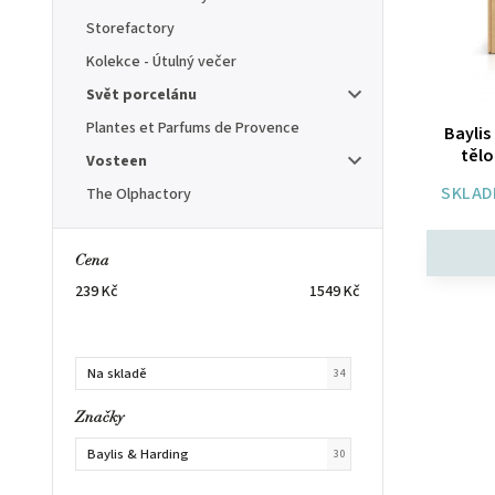
Storefactory
Kolekce - Útulný večer
Svět porcelánu
Plantes et Parfums de Provence
Baylis
tělo
Vosteen
SKLAD
The Olphactory
Cena
239
Kč
1549
Kč
Na skladě
34
Značky
Baylis & Harding
30