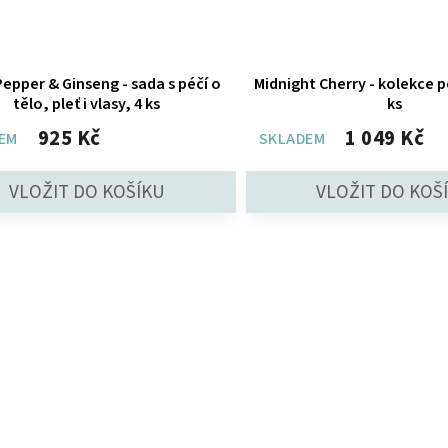
Pepper & Ginseng - sada s péčí o
Midnight Cherry - kolekce p
tělo, pleť i vlasy, 4 ks
ks
925 Kč
1 049 Kč
EM
SKLADEM