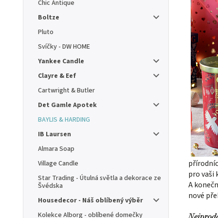
Chic Antique
Boltze
Pluto
Svíčky - DW HOME
Yankee Candle
Clayre & Eef
Cartwright & Butler
Det Gamle Apotek
BAYLIS & HARDING
IB Laursen
Almara Soap
přírodníc
Village Candle
pro vaši 
Star Trading - Útulná světla a dekorace ze
A koneč
Švédska
nové pře
Housedecor - Náš oblíbený výběr
Kolekce Alborg - oblíbené domečky
Nejprod