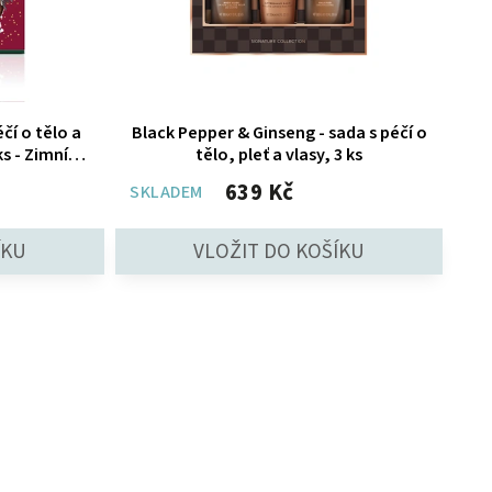
čí o tělo a
Black Pepper & Ginseng - sada s péčí o
s - Zimní
tělo, pleť a vlasy, 3 ks
639 Kč
SKLADEM