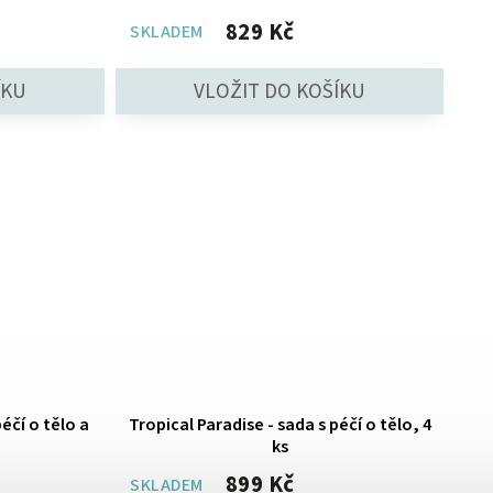
829 Kč
SKLADEM
péčí o tělo a
Tropical Paradise - sada s péčí o tělo, 4
ks
899 Kč
SKLADEM