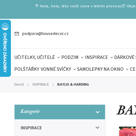
🌴 Hola, hola, léto volá! Jsme v letním provozu📦 Obj
podpora@housedecor.cz
UČITELKY, UČITELÉ
PODZIM
INSPIRACE
DÁRKOVÉ 
POLŠTÁŘKY
VONNÉ SVÍČKY
SAMOLEPKY NA OKNO
CE
DÁRKOVÉ VOUCHERY
ŠKOLA VOLÁ
PRO DĚTI
DO
Domů
INSPIRACE
BAYLIS & HARDING
/
/
DÁRKY KE DNI OTCŮ
DEN 
BA
Kategorie
INSPIRACE